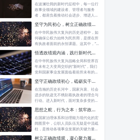
在波澜壮阔的新时代征程中，每一位行
政事业领域的建设者、管理者与服务
者，都肩负着推动社会进步、增进人民
福祉的崇高...
坚守为民初心，树立正确政绩观念：以人民为中心的治理之道
在中华民族伟大复兴的历史进程中，如
何确保公权力始终为民所用，是摆在所
有执政者面前的永恒课题。这其中，“坚
守为民...
悟透政绩观内涵，践行新时代使命：书写高质量发展的时代答卷
在中华民族伟大复兴战略全局和世界百
年未有之大变局交织的“新时代”，我们
党和国家事业发展面临着前所未有的机
遇与挑...
坚守正确政绩初心，砥砺实干担当精神：新时代高质量发展的核心引擎
在浩瀚的历史长河中，国家兴衰、社会
进步的轨迹无不镌刻着执政者的理念与
行动。进入新时代，面对复杂多变的国
内外形势...
思想之舵，行为之本：筑牢政绩观根基，永葆公职人员本色
在国家治理体系和治理能力现代化的宏
阔图景中，公职人员队伍无疑是中流砥
柱，是推动各项事业发展的关键力量。
他们的一...
树立正确政绩观，凝心聚力履职尽责：新时代下的治理智慧与实践路径