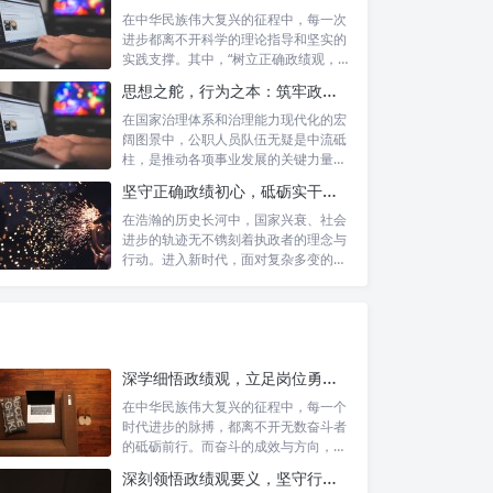
在中华民族伟大复兴的征程中，每一次
进步都离不开科学的理论指导和坚实的
实践支撑。其中，“树立正确政绩观，凝
心聚力...
思想之舵，行为之本：筑牢政绩观根基，永葆公职人员本色
在国家治理体系和治理能力现代化的宏
阔图景中，公职人员队伍无疑是中流砥
柱，是推动各项事业发展的关键力量。
他们的一...
坚守正确政绩初心，砥砺实干担当精神：新时代高质量发展的核心引擎
在浩瀚的历史长河中，国家兴衰、社会
进步的轨迹无不镌刻着执政者的理念与
行动。进入新时代，面对复杂多变的国
内外形势...
深学细悟政绩观，立足岗位勇争先：新时代奋斗者的思想指引与实践航标
在中华民族伟大复兴的征程中，每一个
时代进步的脉搏，都离不开无数奋斗者
的砥砺前行。而奋斗的成效与方向，又
深刻地依...
深刻领悟政绩观要义，坚守行政事业初心：新时代公仆的责任与担当