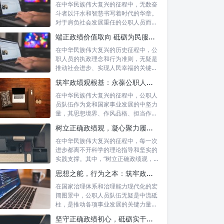
在中华民族伟大复兴的征程中，无数奋
斗者以汗水和智慧书写着时代的华章。
对于肩负社会发展重任的公职人员而
言，如何树...
端正政绩价值取向 砥砺为民服务初心：新时代公仆的责任与担当
在中华民族伟大复兴的历史征程中，公
职人员的执政理念和行为准则，无疑是
推动社会进步、实现人民幸福的关键所
在。时代...
筑牢政绩观根基：永葆公职人员本色的时代考量与实践路径
在中华民族伟大复兴的征程中，公职人
员队伍作为党和国家事业发展的中坚力
量，其思想境界、作风品格、担当作为
直接关系...
树立正确政绩观，凝心聚力履职尽责：新时代下的治理智慧与实践路径
在中华民族伟大复兴的征程中，每一次
进步都离不开科学的理论指导和坚实的
实践支撑。其中，“树立正确政绩观，凝
心聚力...
思想之舵，行为之本：筑牢政绩观根基，永葆公职人员本色
在国家治理体系和治理能力现代化的宏
阔图景中，公职人员队伍无疑是中流砥
柱，是推动各项事业发展的关键力量。
他们的一...
坚守正确政绩初心，砥砺实干担当精神：新时代高质量发展的核心引擎