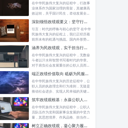
在中华民族伟大复兴的征程中，行政事
业体系作为国家治理的骨架，其健康高
效运转，关乎国计民生，牵动发展全
局。而在这...
深刻领悟政绩观要义：坚守行政事业初心，绘就为民服务新篇章
引言：时代的呼唤与初心的坚守 在中华
民族伟大复兴的征程上，我们正经历着
前所未有的机遇与挑战。国内外形势复
杂多变...
涵养为民政绩观，实干担当行稳致远：新时代公仆的价值坐标与实践航向
在中华民族伟大复兴的征程中，无数奋
斗者以汗水和智慧书写着时代的华章。
对于肩负社会发展重任的公职人员而
言，如何树...
端正政绩价值取向 砥砺为民服务初心：新时代公仆的责任与担当
在中华民族伟大复兴的历史征程中，公
职人员的执政理念和行为准则，无疑是
推动社会进步、实现人民幸福的关键所
在。时代...
筑牢政绩观根基：永葆公职人员本色的时代考量与实践路径
在中华民族伟大复兴的征程中，公职人
员队伍作为党和国家事业发展的中坚力
量，其思想境界、作风品格、担当作为
直接关系...
树立正确政绩观，凝心聚力履职尽责：新时代下的治理智慧与实践路径