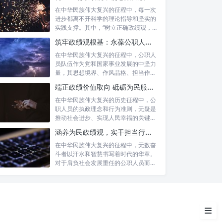
在中华民族伟大复兴的征程中，每一次
进步都离不开科学的理论指导和坚实的
实践支撑。其中，“树立正确政绩观，凝
心聚力...
筑牢政绩观根基：永葆公职人员本色的时代考量与实践路径
在中华民族伟大复兴的征程中，公职人
深刻领会指示精神的精髓要义
员队伍作为党和国家事业发展的中坚力
量，其思想境界、作风品格、担当作为
以政治建设为统领，铸牢办公室
直接关系...
端正政绩价值取向 砥砺为民服务初心：新时代公仆的责任与担当
工作的思想根基
在中华民族伟大复兴的历史征程中，公
职人员的执政理念和行为准则，无疑是
提升“三服务”水平，打造高效运
推动社会进步、实现人民幸福的关键所
转的坚强堡垒
在。时代...
涵养为民政绩观，实干担当行稳致远：新时代公仆的价值坐标与实践航向
强化担当作为，激发办公室队伍
在中华民族伟大复兴的征程中，无数奋
的内生动力
斗者以汗水和智慧书写着时代的华章。
对于肩负社会发展重任的公职人员而
言，如何树...
坚持统筹协调，构建一体化的工
作格局
结语