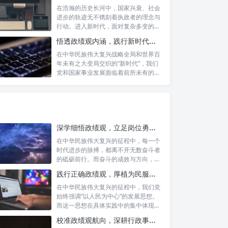
在浩瀚的历史长河中，国家兴衰、社会
进步的轨迹无不镌刻着执政者的理念与
行动。进入新时代，面对复杂多变的国
内外形势...
悟透政绩观内涵，践行新时代使命：书写高质量发展的时代答卷
在中华民族伟大复兴战略全局和世界百
年未有之大变局交织的“新时代”，我们
党和国家事业发展面临着前所未有的机
遇与挑...
深学细悟政绩观，立足岗位勇争先：新时代奋斗者的思想指引与实践航标
在中华民族伟大复兴的征程中，每一个
时代进步的脉搏，都离不开无数奋斗者
的砥砺前行。而奋斗的成效与方向，又
深刻地依...
践行正确政绩观，厚植为民服务根基：迈向高质量发展的根本遵循
在中华民族伟大复兴的征程中，我们党
始终强调“以人民为中心”的发展思想。
而这一思想在具体实践中的集中体现，
便是要...
校准政绩观航向，深耕行政事业本职：新时代高质量发展的双重 imperative