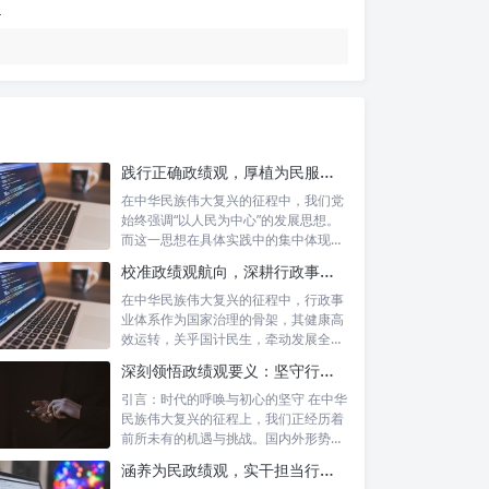
践行正确政绩观，厚植为民服务根基：迈向高质量发展的根本遵循
在中华民族伟大复兴的征程中，我们党
始终强调“以人民为中心”的发展思想。
而这一思想在具体实践中的集中体现，
便是要...
校准政绩观航向，深耕行政事业本职：新时代高质量发展的双重 imperative
在中华民族伟大复兴的征程中，行政事
业体系作为国家治理的骨架，其健康高
效运转，关乎国计民生，牵动发展全
局。而在这...
深刻领悟政绩观要义：坚守行政事业初心，绘就为民服务新篇章
引言：时代的呼唤与初心的坚守 在中华
民族伟大复兴的征程上，我们正经历着
前所未有的机遇与挑战。国内外形势复
杂多变...
涵养为民政绩观，实干担当行稳致远：新时代公仆的价值坐标与实践航向