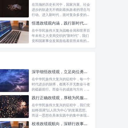
在浩瀚的历史长河中，国家兴衰、社会
进步的轨迹无不镌刻着执政者的理念与
行动。进入新时代，面对复杂多变的国
内外形势...
悟透政绩观内涵，践行新时代使命：书写高质量发展的时代答卷
在中华民族伟大复兴战略全局和世界百
年未有之大变局交织的“新时代”，我们
党和国家事业发展面临着前所未有的机
遇与挑...
深学细悟政绩观，立足岗位勇争先：新时代奋斗者的思想指引与实践航标
在中华民族伟大复兴的征程中，每一个
时代进步的脉搏，都离不开无数奋斗者
的砥砺前行。而奋斗的成效与方向，又
深刻地依...
践行正确政绩观，厚植为民服务根基：迈向高质量发展的根本遵循
在中华民族伟大复兴的征程中，我们党
始终强调“以人民为中心”的发展思想。
而这一思想在具体实践中的集中体现，
便是要...
校准政绩观航向，深耕行政事业本职：新时代高质量发展的双重 imperative