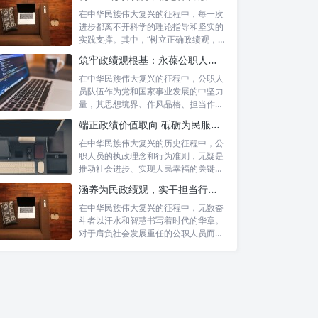
在中华民族伟大复兴的征程中，每一次
进步都离不开科学的理论指导和坚实的
实践支撑。其中，“树立正确政绩观，凝
心聚力...
筑牢政绩观根基：永葆公职人员本色的时代考量与实践路径
在中华民族伟大复兴的征程中，公职人
员队伍作为党和国家事业发展的中坚力
量，其思想境界、作风品格、担当作为
直接关系...
端正政绩价值取向 砥砺为民服务初心：新时代公仆的责任与担当
在中华民族伟大复兴的历史征程中，公
职人员的执政理念和行为准则，无疑是
推动社会进步、实现人民幸福的关键所
在。时代...
涵养为民政绩观，实干担当行稳致远：新时代公仆的价值坐标与实践航向
在中华民族伟大复兴的征程中，无数奋
斗者以汗水和智慧书写着时代的华章。
对于肩负社会发展重任的公职人员而
言，如何树...