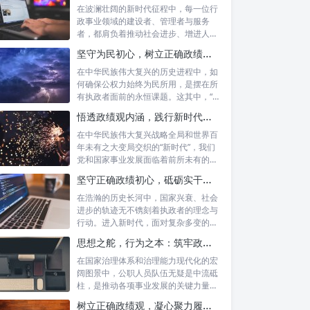
在波澜壮阔的新时代征程中，每一位行
政事业领域的建设者、管理者与服务
者，都肩负着推动社会进步、增进人民
福祉的崇高...
坚守为民初心，树立正确政绩观念：以人民为中心的治理之道
在中华民族伟大复兴的历史进程中，如
何确保公权力始终为民所用，是摆在所
有执政者面前的永恒课题。这其中，“坚
守为民...
悟透政绩观内涵，践行新时代使命：书写高质量发展的时代答卷
在中华民族伟大复兴战略全局和世界百
年未有之大变局交织的“新时代”，我们
党和国家事业发展面临着前所未有的机
遇与挑...
坚守正确政绩初心，砥砺实干担当精神：新时代高质量发展的核心引擎
在浩瀚的历史长河中，国家兴衰、社会
进步的轨迹无不镌刻着执政者的理念与
行动。进入新时代，面对复杂多变的国
内外形势...
思想之舵，行为之本：筑牢政绩观根基，永葆公职人员本色
在国家治理体系和治理能力现代化的宏
阔图景中，公职人员队伍无疑是中流砥
柱，是推动各项事业发展的关键力量。
他们的一...
树立正确政绩观，凝心聚力履职尽责：新时代下的治理智慧与实践路径