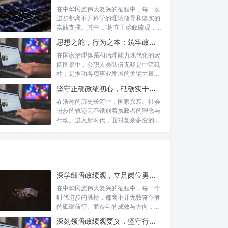
在中华民族伟大复兴的征程中，每一次
进步都离不开科学的理论指导和坚实的
实践支撑。其中，“树立正确政绩观，凝
心聚力...
思想之舵，行为之本：筑牢政绩观根基，永葆公职人员本色
在国家治理体系和治理能力现代化的宏
阔图景中，公职人员队伍无疑是中流砥
柱，是推动各项事业发展的关键力量。
他们的一...
坚守正确政绩初心，砥砺实干担当精神：新时代高质量发展的核心引擎
在浩瀚的历史长河中，国家兴衰、社会
进步的轨迹无不镌刻着执政者的理念与
行动。进入新时代，面对复杂多变的国
内外形势...
深学细悟政绩观，立足岗位勇争先：新时代奋斗者的思想指引与实践航标
在中华民族伟大复兴的征程中，每一个
时代进步的脉搏，都离不开无数奋斗者
的砥砺前行。而奋斗的成效与方向，又
深刻地依...
深刻领悟政绩观要义，坚守行政事业初心：新时代公仆的责任与担当