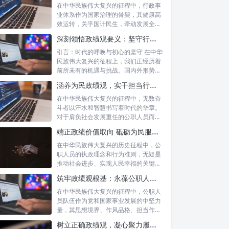
在中华民族伟大复兴的征程中，行政事
业体系作为国家治理的骨架，其健康高
效运转，关乎国计民生，牵动发展全
局。而在这...
深刻领悟政绩观要义：坚守行政事业初心，绘就为民服务新篇章
引言：时代的呼唤与初心的坚守 在中华
民族伟大复兴的征程上，我们正经历着
前所未有的机遇与挑战。国内外形势复
杂多变...
涵养为民政绩观，实干担当行稳致远：新时代公仆的价值坐标与实践航向
在中华民族伟大复兴的征程中，无数奋
斗者以汗水和智慧书写着时代的华章。
对于肩负社会发展重任的公职人员而
言，如何树...
端正政绩价值取向 砥砺为民服务初心：新时代公仆的责任与担当
在中华民族伟大复兴的历史征程中，公
职人员的执政理念和行为准则，无疑是
推动社会进步、实现人民幸福的关键所
在。时代...
筑牢政绩观根基：永葆公职人员本色的时代考量与实践路径
在中华民族伟大复兴的征程中，公职人
员队伍作为党和国家事业发展的中坚力
量，其思想境界、作风品格、担当作为
直接关系...
树立正确政绩观，凝心聚力履职尽责：新时代下的治理智慧与实践路径