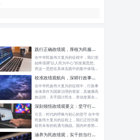
践行正确政绩观，厚植为民服务根基：迈向高质量发展的根本遵循
在中华民族伟大复兴的征程中，我们党
始终强调“以人民为中心”的发展思想。
而这一思想在具体实践中的集中体现，
便是要...
校准政绩观航向，深耕行政事业本职：新时代高质量发展的双重 imperative
在中华民族伟大复兴的征程中，行政事
业体系作为国家治理的骨架，其健康高
效运转，关乎国计民生，牵动发展全
局。而在这...
深刻领悟政绩观要义：坚守行政事业初心，绘就为民服务新篇章
引言：时代的呼唤与初心的坚守 在中华
民族伟大复兴的征程上，我们正经历着
前所未有的机遇与挑战。国内外形势复
杂多变...
涵养为民政绩观，实干担当行稳致远：新时代公仆的价值坐标与实践航向