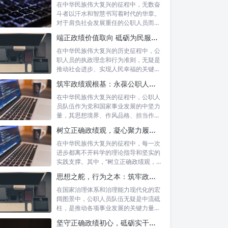
在中华民族伟大复兴的征程中，无数奋
斗者以汗水和智慧书写着时代的华章。
对于肩负社会发展重任的公职人员而
言，如何树...
端正政绩价值取向 砥砺为民服务初心：新时代公仆的责任与担当
在中华民族伟大复兴的历史征程中，公
职人员的执政理念和行为准则，无疑是
推动社会进步、实现人民幸福的关键所
在。时代...
筑牢政绩观根基：永葆公职人员本色的时代考量与实践路径
在中华民族伟大复兴的征程中，公职人
员队伍作为党和国家事业发展的中坚力
量，其思想境界、作风品格、担当作为
直接关系...
树立正确政绩观，凝心聚力履职尽责：新时代下的治理智慧与实践路径
在中华民族伟大复兴的征程中，每一次
进步都离不开科学的理论指导和坚实的
实践支撑。其中，“树立正确政绩观，凝
心聚力...
思想之舵，行为之本：筑牢政绩观根基，永葆公职人员本色
在国家治理体系和治理能力现代化的宏
阔图景中，公职人员队伍无疑是中流砥
柱，是推动各项事业发展的关键力量。
他们的一...
坚守正确政绩初心，砥砺实干担当精神：新时代高质量发展的核心引擎