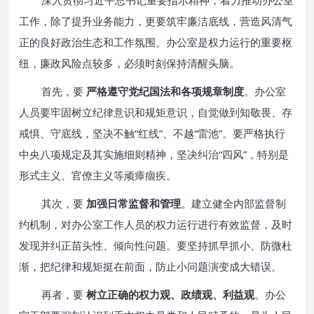
深入贯彻习近平总书记重要指示精神，着力推动办公室
工作，除了提升业务能力，更要筑牢廉洁底线，营造风清气
正的良好政治生态和工作氛围。办公室是权力运行的重要枢
纽，廉政风险点较多，必须时刻保持清醒头脑。
首先，要
严格遵守党纪国法和各项规章制度
。办公室
人员要牢固树立纪律意识和规矩意识，自觉做到知敬畏、存
戒惧、守底线，坚决不触“红线”、不越“雷池”。要严格执行
中央八项规定及其实施细则精神，坚决纠治“四风”，特别是
形式主义、官僚主义等顽瘴痼疾。
其次，要
加强日常监督和管理
。建立健全内部监督制
约机制，对办公室工作人员的权力运行进行有效监督，及时
发现并纠正苗头性、倾向性问题。要坚持抓早抓小、防微杜
渐，把纪律和规矩挺在前面，防止小问题演变成大错误。
再者，要
树立正确的权力观、政绩观、利益观
。办公