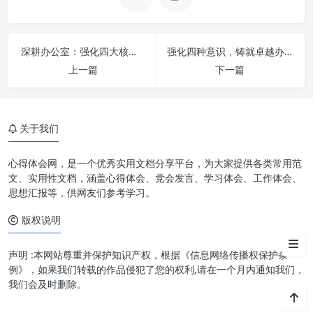
要指示的深刻内涵
提升政治站位：以实际行动践行
深耕办公室：强化四大核心意识，成就卓越职场影响力
强化四种意识，铸就卓越办公室工作：从心智到行动的全面升级
“两个维护”
上一篇
下一篇
聚焦主责主业：在服务大局中彰
显办公室价值
强化能力建设：打造高素质专业
关于我们
化办公室队伍
心得体会网，是一个优秀实用文档分享平台，为大家提供各类常用范
推进智慧办公：以科技赋能提升
文、实用性文档，涵盖心得体会、党会发言、学习体会、工作体会、
工作效能
思想汇报等，供网友们参考学习。
筑牢廉洁底线：营造风清气正的
版权说明
良好氛围
声明 :本网站尊重并保护知识产权，根据《信息网络传播权保护条
结语
例》，如果我们转载的作品侵犯了您的权利,请在一个月内通知我们，
我们会及时删除。