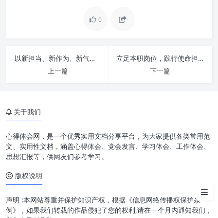
0
以新担当、新作为、新气象：全面提升“三服务”工作能力，共创高效治理新格局
立足本职岗位，践行使命担当：新时代职业精神的内涵与实践
上一篇
下一篇
关于我们
洞察核心：何为“四强”？
驱动飞跃：如何增“四力”？
心得体会网，是一个优秀实用文档分享平台，为大家提供各类常用范
文、实用性文档，涵盖心得体会、党会发言、学习体会、工作体会、
铸就辉煌：提素质谱新篇的实践
思想汇报等，供网友们参考学习。
路径
版权说明
结语：永无止境的追求
声明 :本网站尊重并保护知识产权，根据《信息网络传播权保护条
例》，如果我们转载的作品侵犯了您的权利,请在一个月内通知我们，