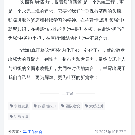
“以‘四强’增‘四力’，提素质谱新篇”是一个系统工程，更
是一个永无止境的追求。它要求我们时刻保持清醒的头脑、
积极进取的姿态和持续学习的精神。在构建“思想引领强”中
凝聚共识，在锤炼“专业技能强”中提升本领，在锻造“担当作
为强”中勇挑重担，在厚植“团结协作强”中汇聚合力。
当我们真正将这“四强”内化于心、外化于行，就能激发
出强大的凝聚力、创造力、执行力和发展力，最终实现个人
与组织的全面素质提升，共同在时代的舞台上，书写出属于
我们自己的，更为辉煌、更为壮丽的新篇章！
正文完
创新发展
四强增四力
团队建设
素质提升
组织发展
发表至：
工作体会
2025年10月23日