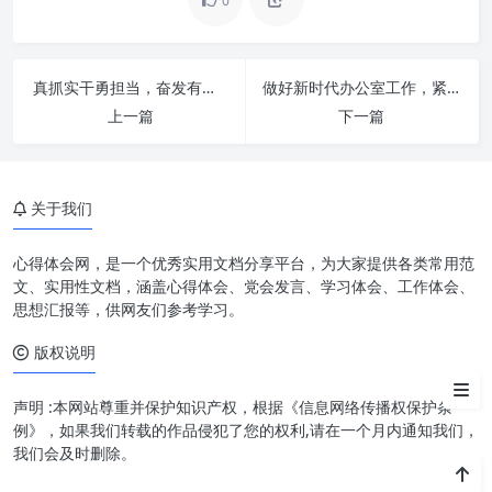
0
真抓实干勇担当，奋发有为促发展：新时代高质量发展的行动指南
做好新时代办公室工作，紧紧扭住“三根针”
第一根针：政治站位高远，服务
上一篇
下一篇
大局精准有力
第二根针：效能提质增效，赋能
数字化转型升级
关于我们
第三根针：队伍建设过硬，作风
纪律严实担当
心得体会网，是一个优秀实用文档分享平台，为大家提供各类常用范
文、实用性文档，涵盖心得体会、党会发言、学习体会、工作体会、
三根针的融合应用与持续挑战
思想汇报等，供网友们参考学习。
版权说明
结语：以三根针为指引，擘画办
公室新篇章
声明 :本网站尊重并保护知识产权，根据《信息网络传播权保护条
例》，如果我们转载的作品侵犯了您的权利,请在一个月内通知我们，
我们会及时删除。