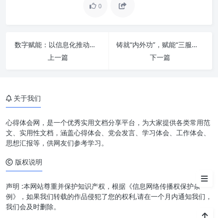
0
数字赋能：以信息化推动办公厅主动作为，服务大局，迈向现代化
铸就“内外功”，赋能“三服务”：全面提升新时代办公室工作水平
思想之旗引航向：深刻领会习近
上一篇
下一篇
平总书记重要指示的时代内涵
感恩之心铸动力：在知恩报恩中
激发奋进热情
关于我们
奋进之姿启新程：将理想信念转
化为实干担当
心得体会网，是一个优秀实用文档分享平台，为大家提供各类常用范
文、实用性文档，涵盖心得体会、党会发言、学习体会、工作体会、
一流标准定航向：追求卓越，勇
思想汇报等，供网友们参考学习。
攀时代高峰
版权说明
结语：融会贯通，行稳致远
声明 :本网站尊重并保护知识产权，根据《信息网络传播权保护条
例》，如果我们转载的作品侵犯了您的权利,请在一个月内通知我们，
我们会及时删除。