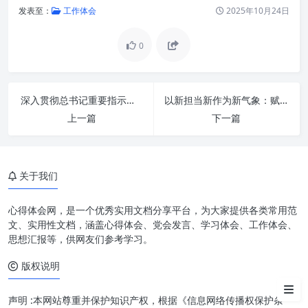
发表至：
工作体会
2025年10月24日
0
政治意识：锚定方向，坚守职责
深入贯彻总书记重要指示精神，全面提升办公室工作新水平
以新担当新作为新气象：赋能“三服务”高质量发展，开创利企便民新格局
的基石
上一篇
下一篇
大局意识：跳出自我，协作共赢
的智慧
关于我们
核心意识：聚焦重点，高效产出
的关键
心得体会网，是一个优秀实用文档分享平台，为大家提供各类常用范
看齐意识：对标先进，持续提升
文、实用性文档，涵盖心得体会、党会发言、学习体会、工作体会、
的动力
思想汇报等，供网友们参考学习。
版权说明
结语：四种意识的有机统一，铸
就卓越办公室工作
声明 :本网站尊重并保护知识产权，根据《信息网络传播权保护条