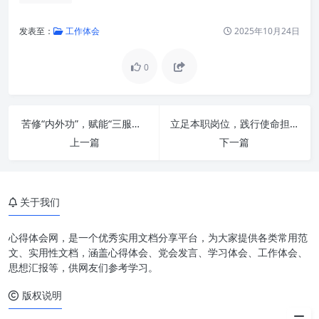
发表至：
工作体会
2025年10月24日
0
苦修“内外功”，赋能“三服务”——新时代办公室工作的卓越之道
立足本职岗位，践行使命担当：成就卓越，驱动未来
上一篇
下一篇
新时代办公厅的使命与挑战
“主动作为”：从被动响应到智慧
驱动
关于我们
“服务大局”：从局部优化到整体
协同
心得体会网，是一个优秀实用文档分享平台，为大家提供各类常用范
文、实用性文档，涵盖心得体会、党会发言、学习体会、工作体会、
“以信息化赋能”：实现现代化办
思想汇报等，供网友们参考学习。
公的路径
版权说明
展望未来：迈向更智能的办公厅