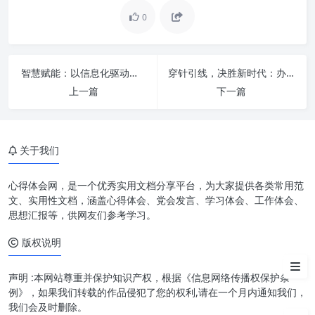
0
智慧赋能：以信息化驱动办公厅工作现代化，实现主动作为与服务大局
穿针引线，决胜新时代：办公室工作紧扭“三根针”的高效秘籍
上一篇
下一篇
深刻理解：本职岗位的内涵与使
命担当的维度
关于我们
实践之路：如何在本职岗位上展
现担当
心得体会网，是一个优秀实用文档分享平台，为大家提供各类常用范
个人成长与组织发展的双赢局面
文、实用性文档，涵盖心得体会、党会发言、学习体会、工作体会、
思想汇报等，供网友们参考学习。
挑战与应对：坚持担当的考验
版权说明
结语
声明 :本网站尊重并保护知识产权，根据《信息网络传播权保护条
例》，如果我们转载的作品侵犯了您的权利,请在一个月内通知我们，
我们会及时删除。