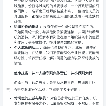
一个岗位都对应着特定的职能和目标。它是个人能力得
以施展、价值得以实现的首要场域。一个行政助理的细
致周到，一名研发工程师的精益求精，一位销售人员的
真诚服务，都在各自的岗位上为组织创造着不可或缺的
价值。
组织协作的枢纽：
没有任何一个岗位是孤立存在的。
它如同齿轮一般，与其他岗位紧密连接，共同驱动着组
织的运转。深刻理解本职岗位在整个组织链条中的位置
和作用，是高效协作、提升整体效能的前提。
个人成长的沃土：
岗位也是我们学习、成长、进步的
重要阵地。在这里，我们不仅能深化专业技能，更能磨
砺心性，培养责任感、解决问题的能力以及应对挑战的
韧性。
使命担当：从个人操守到集体责任，从小我到大我
使命担当，顾名思义，是主动承担责任、忠诚履行职
责、勇于克服困难的品格。它涵盖了多个维度：
对岗位的忠诚与敬畏：
对自己所承担的工作任务、职
责范围抱有敬畏之心，以最高标准完成，不敷衍、不推