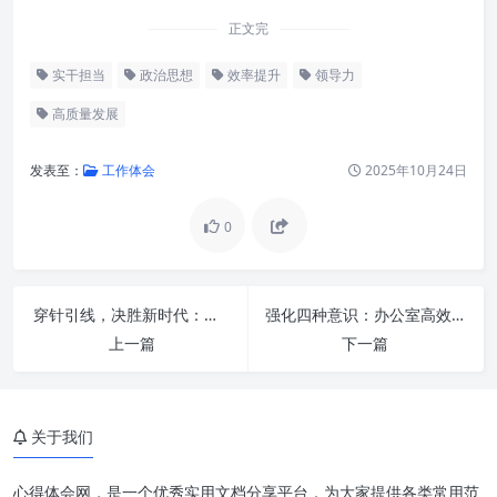
正文完
实干担当
政治思想
效率提升
领导力
高质量发展
发表至：
工作体会
2025年10月24日
0
政治思想的基石作用：指引方向
与凝聚力量
穿针引线，决胜新时代：办公室工作紧扭“三根针”的高效秘籍
强化四种意识：办公室高效工作的基石与进阶之路
上一篇
下一篇
实干担当：将理念化为行动的魄
力与责任
重效率：实现高质量发展的关键
关于我们
引擎
政治思想、实干担当与重效率的
心得体会网，是一个优秀实用文档分享平台，为大家提供各类常用范