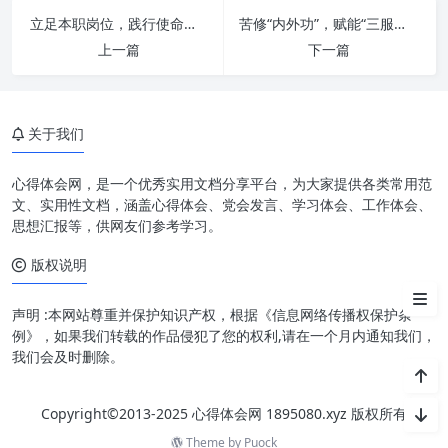
立足本职岗位，践行使命担当：点亮职业生涯的灯塔
苦修“内外功”，赋能“三服务”：新时代办公室工作的卓越之道
上一篇
下一篇
提升站位：从事务型到战略型的
华丽转身
关于我们
提高水平：专业能力与综合素养
的双重升华
心得体会网，是一个优秀实用文档分享平台，为大家提供各类常用范
推进办公室工作再上新台阶：系
文、实用性文档，涵盖心得体会、党会发言、学习体会、工作体会、
统化与创新并举
思想汇报等，供网友们参考学习。
版权说明
结语：持续精进，铸就卓越办公
室品牌
声明 :本网站尊重并保护知识产权，根据《信息网络传播权保护条
例》，如果我们转载的作品侵犯了您的权利,请在一个月内通知我们，
我们会及时删除。
Copyright©2013-2025 心得体会网 1895080.xyz 版权所有
Theme by
Puock