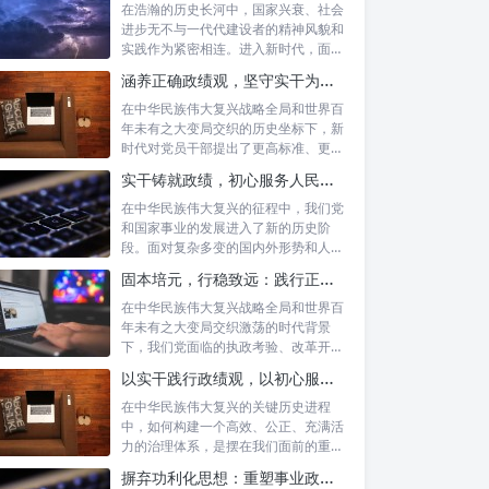
在浩瀚的历史长河中，国家兴衰、社会
进步无不与一代代建设者的精神风貌和
实践作为紧密相连。进入新时代，面对
复杂多变...
涵养正确政绩观，坚守实干为民情怀：新时代党员干部的责任与担当
在中华民族伟大复兴战略全局和世界百
年未有之大变局交织的历史坐标下，新
时代对党员干部提出了更高标准、更严
要求。如...
实干铸就政绩，初心服务人民：新时代干部担当作为的实践指南
在中华民族伟大复兴的征程中，我们党
和国家事业的发展进入了新的历史阶
段。面对复杂多变的国内外形势和人民
日益增长的...
固本培元，行稳致远：践行正确政绩理念，永葆务实清廉作风的时代命题
在中华民族伟大复兴战略全局和世界百
年未有之大变局交织激荡的时代背景
下，我们党面临的执政考验、改革开放
考验、市场...
以实干践行政绩观，以初心服务群众：新时代治理的灯塔与指南
在中华民族伟大复兴的关键历史进程
中，如何构建一个高效、公正、充满活
力的治理体系，是摆在我们面前的重要
课题。新时...
摒弃功利化思想：重塑事业政绩观，驱动社会高质量发展