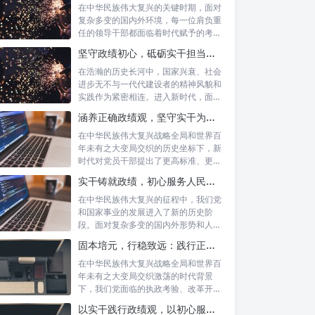
在中华民族伟大复兴的关键时期，面对
复杂多变的国内外环境，每一位肩负重
任的领导干部都面临着时代赋予的考验
与挑战。...
坚守政绩初心，砥砺实干担当：新时代高质量发展的精神坐标
在浩瀚的历史长河中，国家兴衰、社会
进步无不与一代代建设者的精神风貌和
实践作为紧密相连。进入新时代，面对
复杂多变...
涵养正确政绩观，坚守实干为民情怀：新时代党员干部的责任与担当
在中华民族伟大复兴战略全局和世界百
年未有之大变局交织的历史坐标下，新
时代对党员干部提出了更高标准、更严
要求。如...
实干铸就政绩，初心服务人民：新时代干部担当作为的实践指南
在中华民族伟大复兴的征程中，我们党
和国家事业的发展进入了新的历史阶
段。面对复杂多变的国内外形势和人民
日益增长的...
固本培元，行稳致远：践行正确政绩理念，永葆务实清廉作风的时代命题
在中华民族伟大复兴战略全局和世界百
年未有之大变局交织激荡的时代背景
下，我们党面临的执政考验、改革开放
考验、市场...
以实干践行政绩观，以初心服务群众：新时代治理的灯塔与指南