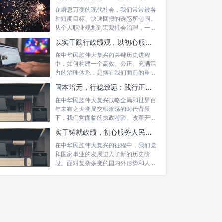
在瞬息万变的现代社会，我们常常被各
种短期目标、快速回报的诱惑所包围。
从个人职业规划到宏观社会治理，一种
名为“功...
以实干践行政绩观，以初心服务群众：新时代治理的灯塔与指南
在中华民族伟大复兴的关键历史进程
中，如何构建一个高效、公正、充满活
力的治理体系，是摆在我们面前的重要
课题。新时...
固本培元，行稳致远：践行正确政绩理念，永葆务实清廉作风的时代命题
在中华民族伟大复兴战略全局和世界百
年未有之大变局交织激荡的时代背景
下，我们党面临的执政考验、改革开放
考验、市场...
实干铸就政绩，初心服务人民：新时代干部担当作为的实践指南
在中华民族伟大复兴的征程中，我们党
和国家事业的发展进入了新的历史阶
段。面对复杂多变的国内外形势和人民
日益增长的...