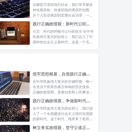
在瞬息万变的现代社会，我们常常被各
种短期目标、快速回报的诱惑所包围。
从个人职业规划到宏观社会治理，一种
名为“功...
践行正确政绩观：新时代公职人员的使命与担当
引言：时代的呼唤与公仆的担当 在中华
民族伟大复兴的征程上，我们迈入了中
国特色社会主义新时代。这是一个充满
机遇与...
筑牢思想根基，自觉践行正确政绩观：新时代党员干部的价值指引
在中华民族伟大复兴的关键时期，每一
名党员干部肩负着沉甸甸的历史使命。
正确的政绩观，是推动党和人民事业发
展的根本...
践行正确政绩观，争做新时代合格公职人员：新征程的使命与担当
在中华民族伟大复兴的征程上，我们进
入了一个全面建设社会主义现代化国家
的新时代。这个时代，既带来了前所未
有的发展...
树立务实政绩观，坚守公道正派底线：新时代领导干部高质量发展指南