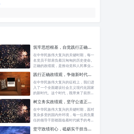
筑牢思想根基，自觉践行正确政绩观：新时代党员干部的价值指引
在中华民族伟大复兴的关键时期，每一
名党员干部肩负着沉甸甸的历史使命。
正确的政绩观，是推动党和人民事业发
展的根本...
践行正确政绩观，争做新时代合格公职人员：新征程的使命与担当
在中华民族伟大复兴的征程上，我们进
入了一个全面建设社会主义现代化国家
的新时代。这个时代，既带来了前所未
有的发展...
树立务实政绩观，坚守公道正派底线：新时代领导干部高质量发展指南
在中华民族伟大复兴的关键时期，面对
复杂多变的国内外环境，每一位肩负重
任的领导干部都面临着时代赋予的考验
与挑战。...
坚守政绩初心，砥砺实干担当：新时代高质量发展的精神坐标