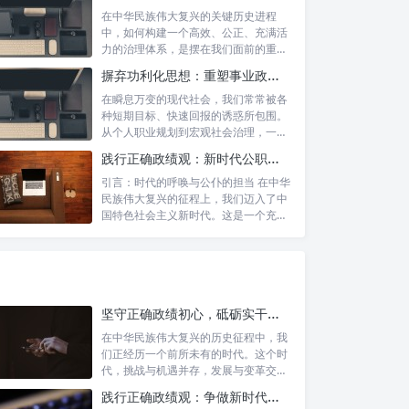
在中华民族伟大复兴的关键历史进程
中，如何构建一个高效、公正、充满活
力的治理体系，是摆在我们面前的重要
课题。新时...
摒弃功利化思想：重塑事业政绩观，驱动社会高质量发展
在瞬息万变的现代社会，我们常常被各
种短期目标、快速回报的诱惑所包围。
从个人职业规划到宏观社会治理，一种
名为“功...
践行正确政绩观：新时代公职人员的使命与担当
引言：时代的呼唤与公仆的担当 在中华
民族伟大复兴的征程上，我们迈入了中
国特色社会主义新时代。这是一个充满
机遇与...
坚守正确政绩初心，砥砺实干担当精神：锚定新时代高质量发展的精神坐标
在中华民族伟大复兴的历史征程中，我
们正经历一个前所未有的时代。这个时
代，挑战与机遇并存，发展与变革交
织。面对复...
践行正确政绩观：争做新时代合格公职人员的根本遵循与行动自觉