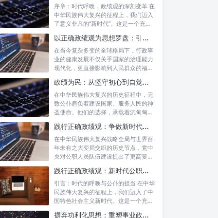
序章：时代呼唤，政绩观的深刻变革 在
中华民族伟大复兴的征程上，我们迈入
了意义非凡的“新时代”。这是一个充满
机遇...
以正确政绩观为思想罗盘：引领行政事业高质量发展新征程
在当今复杂多变的全球格局下，行政事
业的健康发展不仅关乎国家的治理能力
现代化，更直接影响到人民群众的福祉
和社会的...
政绩为民：从坚守初心到自觉树立正确政绩观的实践之路
在中华民族伟大复兴的历史征程中，无
数公仆肩负着建设国家、服务人民的神
圣使命。他们的选择，承载着沉甸甸的
责任，也...
践行正确政绩观：争做新时代合格公职人员的根本遵循与实践路径
在中华民族伟大复兴战略全局与世界百
年未有之大变局交织的历史节点，党中
央对公职人员队伍建设提出了更高要
求。其中，...
践行正确政绩观：新时代公职人员的使命与担当
引言：时代的呼唤与公仆的担当 在中华
民族伟大复兴的征程上，我们迈入了中
国特色社会主义新时代。这是一个充满
机遇与...
摒弃功利化思想：重塑事业政绩观，驱动社会高质量发展