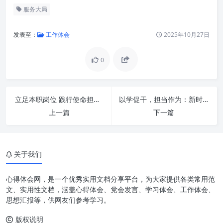
服务大局
发表至：
工作体会
2025年10月27日
0
新时代新征程：办公室工作何以
承载千钧？
深刻领会总书记重要指示精神的
立足本职岗位 践行使命担当：成就非凡职业生涯的智慧与力量
以学促干，担当作为：新时代背景下个人与组织发展的核心动力
核心要义
上一篇
下一篇
锚定政治站位，筑牢办公室工作
的思想根基
聚焦服务大局，提升办公室工作
关于我们
的支撑保障能力
心得体会网，是一个优秀实用文档分享平台，为大家提供各类常用范
精准精细管理，锻造高素质专业
文、实用性文档，涵盖心得体会、党会发言、学习体会、工作体会、
化队伍
思想汇报等，供网友们参考学习。
创新驱动发展，以信息化赋能办
版权说明