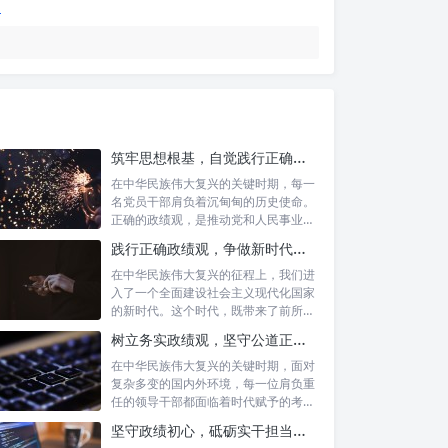
筑牢思想根基，自觉践行正确政绩观：新时代党员干部的价值指引
在中华民族伟大复兴的关键时期，每一
名党员干部肩负着沉甸甸的历史使命。
正确的政绩观，是推动党和人民事业发
展的根本...
践行正确政绩观，争做新时代合格公职人员：新征程的使命与担当
在中华民族伟大复兴的征程上，我们进
入了一个全面建设社会主义现代化国家
的新时代。这个时代，既带来了前所未
有的发展...
树立务实政绩观，坚守公道正派底线：新时代领导干部高质量发展指南
在中华民族伟大复兴的关键时期，面对
复杂多变的国内外环境，每一位肩负重
任的领导干部都面临着时代赋予的考验
与挑战。...
坚守政绩初心，砥砺实干担当：新时代高质量发展的精神坐标