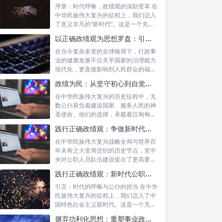
序章：时代呼唤，政绩观的深刻变革 在
中华民族伟大复兴的征程上，我们迈入
了意义非凡的“新时代”。这是一个充满
机遇...
以正确政绩观为思想罗盘：引领行政事业高质量发展新征程
在当今复杂多变的全球格局下，行政事
业的健康发展不仅关乎国家的治理能力
现代化，更直接影响到人民群众的福祉
和社会的...
政绩为民：从坚守初心到自觉树立正确政绩观的实践之路
在中华民族伟大复兴的历史征程中，无
数公仆肩负着建设国家、服务人民的神
圣使命。他们的选择，承载着沉甸甸的
责任，也...
践行正确政绩观：争做新时代合格公职人员的根本遵循与实践路径
在中华民族伟大复兴战略全局与世界百
年未有之大变局交织的历史节点，党中
央对公职人员队伍建设提出了更高要
求。其中，...
践行正确政绩观：新时代公职人员的使命与担当
引言：时代的呼唤与公仆的担当 在中华
民族伟大复兴的征程上，我们迈入了中
国特色社会主义新时代。这是一个充满
机遇与...
摒弃功利化思想：重塑事业政绩观，驱动社会高质量发展