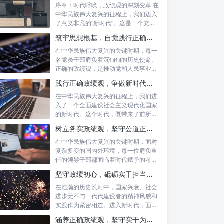
序章：时代呼唤，政绩观的深刻变革 在
中华民族伟大复兴的征程上，我们迈入
了意义非凡的“新时代”。这是一个充满
机遇...
筑牢思想根基，自觉践行正确政绩观：新时代党员干部的价值指引
在中华民族伟大复兴的关键时期，每一
名党员干部肩负着沉甸甸的历史使命。
正确的政绩观，是推动党和人民事业发
展的根本...
践行正确政绩观，争做新时代合格公职人员：新征程的使命与担当
在中华民族伟大复兴的征程上，我们进
入了一个全面建设社会主义现代化国家
的新时代。这个时代，既带来了前所未
有的发展...
树立务实政绩观，坚守公道正派底线：新时代领导干部高质量发展指南
在中华民族伟大复兴的关键时期，面对
复杂多变的国内外环境，每一位肩负重
任的领导干部都面临着时代赋予的考验
与挑战。...
坚守政绩初心，砥砺实干担当：新时代高质量发展的精神坐标
在浩瀚的历史长河中，国家兴衰、社会
进步无不与一代代建设者的精神风貌和
实践作为紧密相连。进入新时代，面对
复杂多变...
涵养正确政绩观，坚守实干为民情怀：新时代党员干部的责任与担当