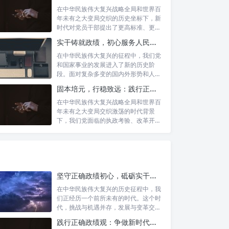
在中华民族伟大复兴战略全局和世界百
年未有之大变局交织的历史坐标下，新
时代对党员干部提出了更高标准、更严
要求。如...
实干铸就政绩，初心服务人民：新时代干部担当作为的实践指南
在中华民族伟大复兴的征程中，我们党
和国家事业的发展进入了新的历史阶
段。面对复杂多变的国内外形势和人民
日益增长的...
固本培元，行稳致远：践行正确政绩理念，永葆务实清廉作风的时代命题
在中华民族伟大复兴战略全局和世界百
年未有之大变局交织激荡的时代背景
下，我们党面临的执政考验、改革开放
考验、市场...
坚守正确政绩初心，砥砺实干担当精神：锚定新时代高质量发展的精神坐标
在中华民族伟大复兴的历史征程中，我
们正经历一个前所未有的时代。这个时
代，挑战与机遇并存，发展与变革交
织。面对复...
践行正确政绩观：争做新时代合格公职人员的根本遵循与行动自觉