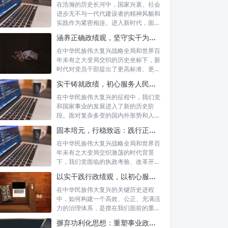
在浩瀚的历史长河中，国家兴衰、社会
进步无不与一代代建设者的精神风貌和
实践作为紧密相连。进入新时代，面对
复杂多变...
涵养正确政绩观，坚守实干为民情怀：新时代党员干部的责任与担当
在中华民族伟大复兴战略全局和世界百
年未有之大变局交织的历史坐标下，新
时代对党员干部提出了更高标准、更严
要求。如...
实干铸就政绩，初心服务人民：新时代干部担当作为的实践指南
在中华民族伟大复兴的征程中，我们党
和国家事业的发展进入了新的历史阶
段。面对复杂多变的国内外形势和人民
日益增长的...
固本培元，行稳致远：践行正确政绩理念，永葆务实清廉作风的时代命题
在中华民族伟大复兴战略全局和世界百
年未有之大变局交织激荡的时代背景
下，我们党面临的执政考验、改革开放
考验、市场...
以实干践行政绩观，以初心服务群众：新时代治理的灯塔与指南
在中华民族伟大复兴的关键历史进程
中，如何构建一个高效、公正、充满活
力的治理体系，是摆在我们面前的重要
课题。新时...
摒弃功利化思想：重塑事业政绩观，驱动社会高质量发展