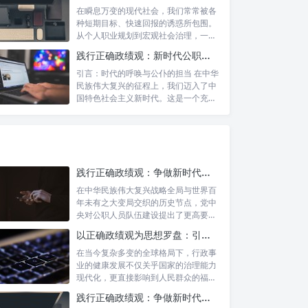
在瞬息万变的现代社会，我们常常被各
种短期目标、快速回报的诱惑所包围。
从个人职业规划到宏观社会治理，一种
名为“功...
践行正确政绩观：新时代公职人员的使命与担当
引言：时代的呼唤与公仆的担当 在中华
民族伟大复兴的征程上，我们迈入了中
国特色社会主义新时代。这是一个充满
机遇与...
践行正确政绩观：争做新时代合格公职人员的根本遵循与实践路径
在中华民族伟大复兴战略全局与世界百
年未有之大变局交织的历史节点，党中
央对公职人员队伍建设提出了更高要
求。其中，...
以正确政绩观为思想罗盘：引领行政事业高质量发展新征程
在当今复杂多变的全球格局下，行政事
业的健康发展不仅关乎国家的治理能力
现代化，更直接影响到人民群众的福祉
和社会的...
践行正确政绩观：争做新时代合格公职人员的根本遵循与行动自觉