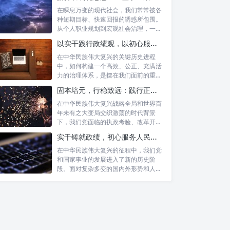
在瞬息万变的现代社会，我们常常被各
种短期目标、快速回报的诱惑所包围。
从个人职业规划到宏观社会治理，一种
名为“功...
以实干践行政绩观，以初心服务群众：新时代治理的灯塔与指南
在中华民族伟大复兴的关键历史进程
中，如何构建一个高效、公正、充满活
力的治理体系，是摆在我们面前的重要
课题。新时...
固本培元，行稳致远：践行正确政绩理念，永葆务实清廉作风的时代命题
在中华民族伟大复兴战略全局和世界百
年未有之大变局交织激荡的时代背景
下，我们党面临的执政考验、改革开放
考验、市场...
实干铸就政绩，初心服务人民：新时代干部担当作为的实践指南
在中华民族伟大复兴的征程中，我们党
和国家事业的发展进入了新的历史阶
段。面对复杂多变的国内外形势和人民
日益增长的...