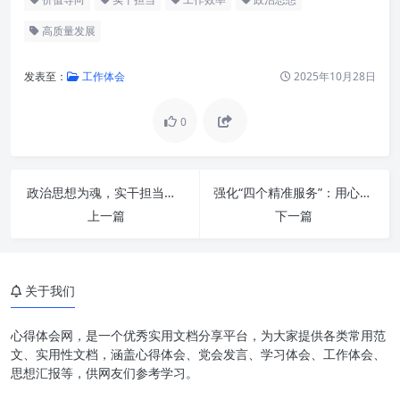
高质量发展
发表至：
工作体会
2025年10月28日
0
政治思想为魂，实干担当为骨，效率为翼：锻造新时代卓越之路——深度解析“夯实政治思想 实干担当重效率”
强化“四个精准服务”：用心用情，书写老干部工作新篇章
上一篇
下一篇
夯实政治思想：指引方向的压舱
石
实干担当：落地生根的行动力
关于我们
重视效率：追求卓越的标尺
心得体会网，是一个优秀实用文档分享平台，为大家提供各类常用范
思想、实干、效率：三位一体的
文、实用性文档，涵盖心得体会、党会发言、学习体会、工作体会、
协同发展
思想汇报等，供网友们参考学习。