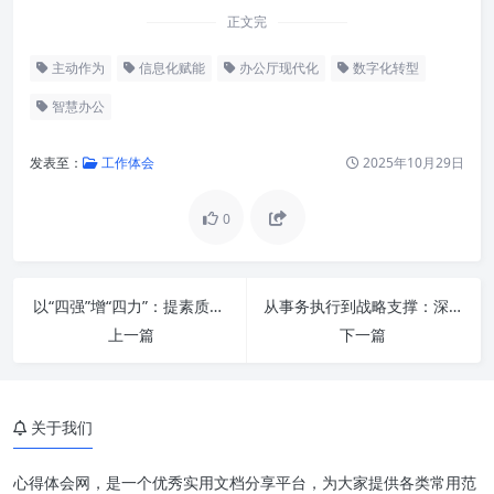
正文完
主动作为
信息化赋能
办公厅现代化
数字化转型
智慧办公
发表至：
工作体会
2025年10月29日
0
办公厅工作的核心价值与时代挑
以“四强”增“四力”：提素质谱新篇的时代宏章
从事务执行到战略支撑：深度解析“提升站位、提高水平”，推动办公室工作再上新台阶的实战指南
战
上一篇
下一篇
主动作为：从被动响应到智慧引
领
关于我们
服务大局：信息化助力决策与执
行高效联动
心得体会网，是一个优秀实用文档分享平台，为大家提供各类常用范