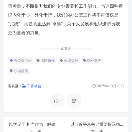
策考量，不断提升我们的专业素养和工作能力。当这四种意
识内化于心、外化于行，我们的办公室工作将不再仅仅是
“完成”，而是真正达到“卓越”，为个人发展和组织进步贡献
更为显著的力量。
正文完
办公室工作
团队协作
效能提升
职业素养
职场发展
发表至：
工作体会
2025年10月29日
0
强化责任意识：基石稳固，使命
必达
以学促干 担当作为：解锁个人与组织发展的核心动力
以习近平总书记重要指示精神为指引，着力推动办公室工作高质量发展
提升服务意识：内外兼修，协同
上一篇
下一篇