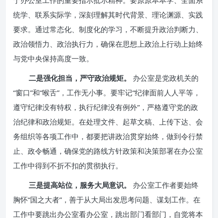
于办公室工作的重要指示批示精神。要原原本本学、全面系
统学、联系实际学，深刻理解其时代背景、理论渊源、实践
要求。通过常态化、制度化的学习，不断提升政治判断力、
政治领悟力、政治执行力，确保在思想上政治上行动上始终
与党中央保持高度一致。
二是强化担当，严守政治规矩。
办公室是党政机关的
“窗口”和“喉舌”，工作无小事。要牢记“纪律面前人人平等，
遵守纪律没有特权，执行纪律没有例外”，严格遵守党的政
治纪律和政治规矩。在处理文件、起草文稿、上传下达、会
务组织等各项工作中，都要把讲政治贯穿始终，做到令行禁
止、政令畅通，确保党的路线方针政策和决策部署在办公室
工作中得到不折不扣的贯彻执行。
三是提高站位，服务大局意识。
办公室工作者要始终
胸怀“国之大者”，善于从大局出发思考问题、谋划工作。在
工作中要跳出办公室看办公室，跳出部门看部门，自觉将本