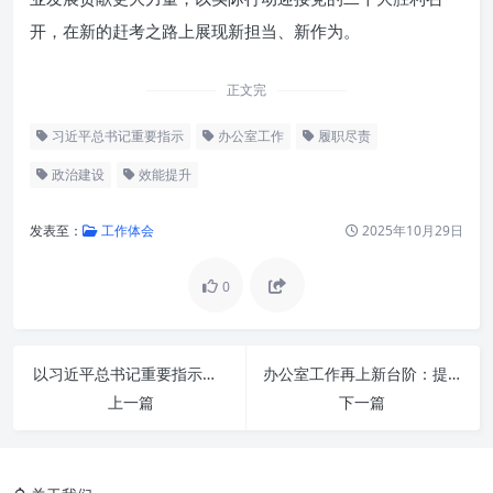
开，在新的赶考之路上展现新担当、新作为。
正文完
习近平总书记重要指示
办公室工作
履职尽责
政治建设
效能提升
发表至：
工作体会
2025年10月29日
0
深刻领会指示精神的重大意义与
以习近平总书记重要指示精神为指引，着力推动办公室工作高质量发展
办公室工作再上新台阶：提升站位，提高水平，迈向卓越新境界
核心要义
上一篇
下一篇
锚定政治方向：以绝对忠诚确保
办公室工作行稳致远