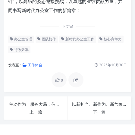
针”，以高昂的姿态迎接挑战，以卓越的业绩贡献力量，共
同书写新时代办公室工作的新篇章！
正文完
办公室管理
团队协作
新时代办公室工作
核心竞争力
行政效率
发表至：
工作体会
2025年10月30日
0
主动作为，服务大局：信息化如何赋能办公厅工作迈向现代化新篇章
以新担当、新作为、新气象：持续提升“三服务”工作能力，共建高效能社会治理新格局
上一篇
下一篇
第一根针：政治意识与大局观念
——高屋建瓴，赋能战略决策