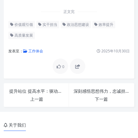
正文完
价值观引领
实干担当
政治思想建设
效率提升
高质量发展
发表至：
工作体会
2025年10月30日
0
夯实政治思想：指引方向的压舱
提升站位 提高水平：驱动办公室工作迈向卓越新境界
深刻感悟思想伟力，忠诚担当勇毅前行：时代赋予的使命与担当
石
上一篇
下一篇
实干担当：落地生根的动力源
重视效率：追求卓越的加速器
关于我们
政治思想、实干担当与效率：内