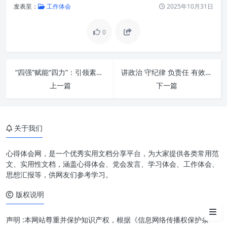
发表至：
工作体会
2025年10月31日
0
“四强”赋能“四力”：引领素质全面提升，开创发展崭新局面
讲政治 守纪律 负责任 有效率：新时代个人与组织的卓越密码
上一篇
下一篇
真抓实干：夯实发展之基
勇于担当：擎起发展之责
关于我们
奋发有为：激发发展之能
心得体会网，是一个优秀实用文档分享平台，为大家提供各类常用范
促发展：实现宏伟蓝图
文、实用性文档，涵盖心得体会、党会发言、学习体会、工作体会、
思想汇报等，供网友们参考学习。
从知到行：将理念融入实践
版权说明
结语
声明 :本网站尊重并保护知识产权，根据《信息网络传播权保护条