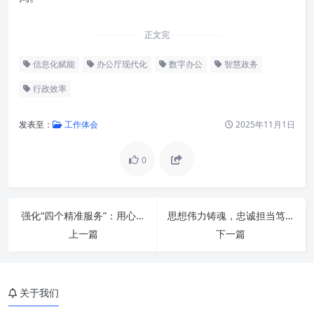
正文完
信息化赋能
办公厅现代化
数字办公
智慧政务
行政效率
发表至：
工作体会
2025年11月1日
0
办公厅工作面临的新挑战与新要
强化“四个精准服务”：用心用情，书写新时代老干部工作新篇章
思想伟力铸魂，忠诚担当笃行：在时代洪流中勇毅前行
求
上一篇
下一篇
主动作为：从被动响应到战略支
撑
关于我们
服务大局：明确目标，同心同德