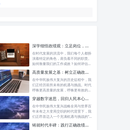
深学细悟政绩观：立足岗位，争做新时代的实干先锋
在时代发展的洪流中，我们每个人都扮
演着特定的角色，肩负着不同的职责。
如何衡量我们的工作成效？如何评估我
们的价值...
高质量发展之基：树立正确政绩理念，锤炼务实工作作风
在中华民族伟大复兴的历史征程中，我
们正经历前所未有的机遇与挑战。时代
呼唤更高质量的发展，呼唤更有效的治
理能力，...
穿越数字迷思，回归人民本心：悟透政绩观内涵，践行新时代使命
在中华民族伟大复兴战略全局与世界百
年未有之大变局交织的时代背景下，我
们正昂首迈入一个充满机遇与挑战的“新
时代”...
铸就时代丰碑：践行正确政绩观，实干笃行显作为