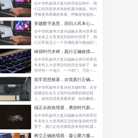
在中华民族伟大复兴的历史征程中，我
们正经历前所未有的机遇与挑战。时代
呼唤更高质量的发展，呼唤更有效的治
理能力，...
穿越数字迷思，回归人民本心：悟透政绩观内涵，践行新时代使命
在中华民族伟大复兴战略全局与世界百
年未有之大变局交织的时代背景下，我
们正昂首迈入一个充满机遇与挑战的“新
时代”...
铸就时代丰碑：践行正确政绩观，实干笃行显作为
在中华民族伟大复兴战略全局与世界百
年未有之大变局交织的历史坐标下，如
何评判一个地方、一个部门、乃至一名
领导干部...
筑牢思想根基，自觉践行正确政绩观：以实绩赢得民心，以担当开创未来
在中华民族伟大复兴的关键时期，在全
面建设社会主义现代化国家的新征程
上，如何实现高质量发展、如何赢得人
民的真心拥...
端正从政政绩观，勇担时代新使命：新征程上的责任与担当
在中华民族伟大复兴战略全局与世界百
年未有之大变局相互交织的复杂时代背
景下，我们正经历着前所未有的机遇与
挑战。这...
树立正确政绩观：凝心聚力履职尽责的根本保障与实践路径