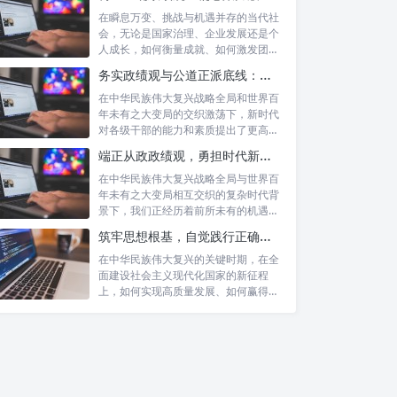
在瞬息万变、挑战与机遇并存的当代社
会，无论是国家治理、企业发展还是个
人成长，如何衡量成就、如何激发团队
协作、如...
务实政绩观与公道正派底线：新时代干部担当作为的“压舱石”
在中华民族伟大复兴战略全局和世界百
年未有之大变局的交织激荡下，新时代
对各级干部的能力和素质提出了更高要
求。其中...
端正从政政绩观，勇担时代新使命：新征程上的责任与担当
在中华民族伟大复兴战略全局与世界百
年未有之大变局相互交织的复杂时代背
景下，我们正经历着前所未有的机遇与
挑战。这...
筑牢思想根基，自觉践行正确政绩观：以实绩赢得民心，以担当开创未来
在中华民族伟大复兴的关键时期，在全
面建设社会主义现代化国家的新征程
上，如何实现高质量发展、如何赢得人
民的真心拥...