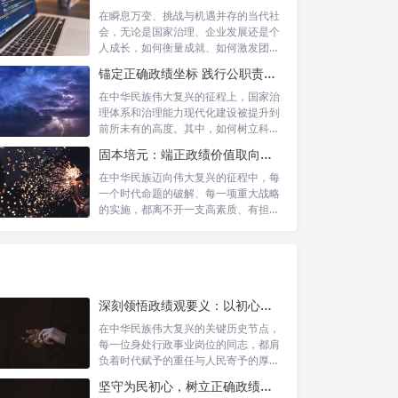
在瞬息万变、挑战与机遇并存的当代社
会，无论是国家治理、企业发展还是个
人成长，如何衡量成就、如何激发团队
协作、如...
锚定正确政绩坐标 践行公职责任担当：新时代国家治理的基石
在中华民族伟大复兴的征程上，国家治
理体系和治理能力现代化建设被提升到
前所未有的高度。其中，如何树立科学
的政绩观...
固本培元：端正政绩价值取向，永葆为民服务初心
在中华民族迈向伟大复兴的征程中，每
一个时代命题的破解、每一项重大战略
的实施，都离不开一支高素质、有担当
的干部队...
深刻领悟政绩观要义：以初心坚守铸就人民满意政绩
在中华民族伟大复兴的关键历史节点，
每一位身处行政事业岗位的同志，都肩
负着时代赋予的重任与人民寄予的厚
望。面对复...
坚守为民初心，树立正确政绩观：新时代高质量发展的精神坐标