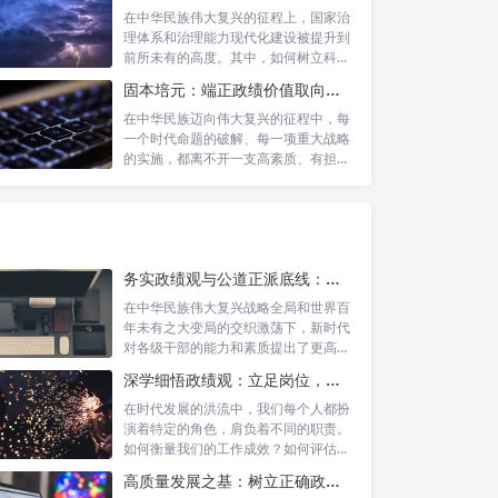
在中华民族伟大复兴的征程上，国家治
理体系和治理能力现代化建设被提升到
前所未有的高度。其中，如何树立科学
的政绩观...
固本培元：端正政绩价值取向，永葆为民服务初心
在中华民族迈向伟大复兴的征程中，每
一个时代命题的破解、每一项重大战略
的实施，都离不开一支高素质、有担当
的干部队...
务实政绩观与公道正派底线：新时代干部担当作为的“压舱石”
在中华民族伟大复兴战略全局和世界百
年未有之大变局的交织激荡下，新时代
对各级干部的能力和素质提出了更高要
求。其中...
深学细悟政绩观：立足岗位，争做新时代的实干先锋
在时代发展的洪流中，我们每个人都扮
演着特定的角色，肩负着不同的职责。
如何衡量我们的工作成效？如何评估我
们的价值...
高质量发展之基：树立正确政绩理念，锤炼务实工作作风