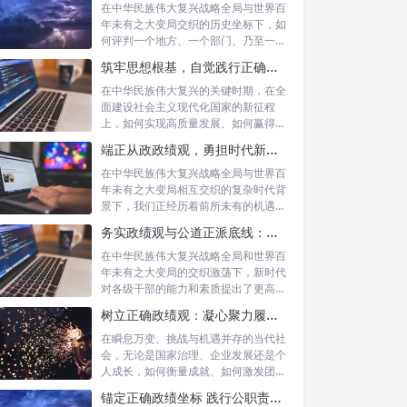
在中华民族伟大复兴战略全局与世界百
年未有之大变局交织的历史坐标下，如
何评判一个地方、一个部门、乃至一名
领导干部...
筑牢思想根基，自觉践行正确政绩观：以实绩赢得民心，以担当开创未来
在中华民族伟大复兴的关键时期，在全
面建设社会主义现代化国家的新征程
上，如何实现高质量发展、如何赢得人
民的真心拥...
端正从政政绩观，勇担时代新使命：新征程上的责任与担当
在中华民族伟大复兴战略全局与世界百
年未有之大变局相互交织的复杂时代背
景下，我们正经历着前所未有的机遇与
挑战。这...
务实政绩观与公道正派底线：新时代干部担当作为的“压舱石”
在中华民族伟大复兴战略全局和世界百
年未有之大变局的交织激荡下，新时代
对各级干部的能力和素质提出了更高要
求。其中...
树立正确政绩观：凝心聚力履职尽责的根本保障与实践路径
在瞬息万变、挑战与机遇并存的当代社
会，无论是国家治理、企业发展还是个
人成长，如何衡量成就、如何激发团队
协作、如...
锚定正确政绩坐标 践行公职责任担当：新时代国家治理的基石