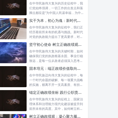
在中华民族伟大复兴的历史征程中，我
们党始终强调，一切工作的出发点和落
脚点都应是“为中国人民谋幸福，为中华
民族谋...
实干为本，初心为魂：新时代政绩观的深度践行与为民服务
在中华民族伟大复兴的征程中，我们正
经历着前所未有的机遇与挑战。新时代
对党的执政能力提出了更高要求，对各
级干部的...
坚守初心使命 树立正确政绩观：新时代为政者的高度自觉与担当
在中华民族伟大复兴的关键时期，如何
确保我们党的执政根基永固、事业行稳
致远，是每一位从政者必须深入思考的
时代课题...
固本培元：端正政绩价值取向，永葆为民服务初心
在中华民族迈向伟大复兴的征程中，每
一个时代命题的破解、每一项重大战略
的实施，都离不开一支高素质、有担当
的干部队...
锚定正确政绩坐标 践行公职责任担当：新时代国家治理的基石
在中华民族伟大复兴的征程上，国家治
理体系和治理能力现代化建设被提升到
前所未有的高度。其中，如何树立科学
的政绩观...
树立正确政绩观：凝心聚力履职尽责的根本保障与实践路径