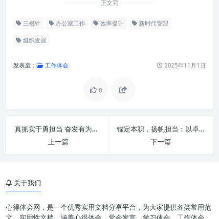
正文完
三根针
办公室工作
效率提升
新时代管理
组织发展
发表至：
工作体会
2025年11月1日
0
引言：新时代办公室工作的战略
真抓实干勇担当 奋发有为促发展：新时代征程的行动指南
锚定本职，扬帆担当：以卓越之姿，共创辉煌未来
蜕变
上一篇
下一篇
第一根针：方向之针——政治站
位与战略协同
关于我们
第二根针：服务之针——效能保
障与价值创造
心得体会网，是一个优秀实用文档分享平台，为大家提供各类常用范
第三根针：成长之针——自身建
文、实用性文档，涵盖心得体会、党会发言、学习体会、工作体会、