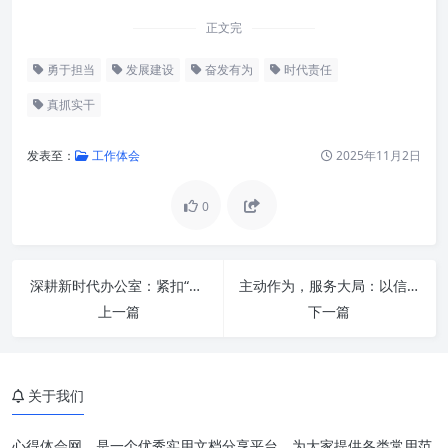
正文完
勇于担当
发展建设
奋发有为
时代责任
真抓实干
发表至：
工作体会
2025年11月2日
0
深刻理解“真抓实干”的内涵与价
值
深耕新时代办公室：紧扣“三根针”，锻造核心竞争力
主动作为，服务大局：以信息化赋能办公厅工作现代化新篇章
肩负责任，彰显“勇担当”的时代
上一篇
下一篇
精神
锐意进取，以“奋发有为”激发澎
湃动力
关于我们
汇聚力量，共同“促发展”的宏伟
目标
心得体会网，是一个优秀实用文档分享平台，为大家提供各类常用范