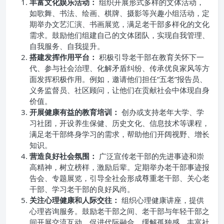
丰富文化娱乐活动：
组织开展形式多样的文体活动，
如歌舞、书法、绘画、棋牌、摄影等兴趣小组活动，定
期举办文艺汇演、书画展览，满足老干部多样化的文化
需求。鼓励他们组建自己的文体团队，实现自我管理、
自我服务、自我提升。
搭建发挥作用平台：
积极引导老干部在教育关怀下一
代、参与社会治理、化解矛盾纠纷、传承优良家风等方
面发挥积极作用。例如，邀请他们担任“五老”报告员、
义务监督员、社区顾问，让他们在贡献社会中体现自身
价值。
开展健康有益的教育培训：
创办或支持老年大学、学
习社团，开设养生保健、历史文化、信息技术等课程，
满足老干部终身学习的需求，帮助他们开阔视野、增长
知识。
营造良好社会氛围：
广泛宣传老干部的先进事迹和崇
高精神，树立榜样，激励后辈。定期举办老干部事迹报
告会、专题展览，引导全社会形成尊重老干部、关心老
干部、学习老干部的良好风尚。
关注心理健康和人际交往：
组织心理健康讲座，提供
心理咨询服务。鼓励老干部之间、老干部与年轻干部之
间开展交流互动，促进代际融合，缓解孤独感，丰富社