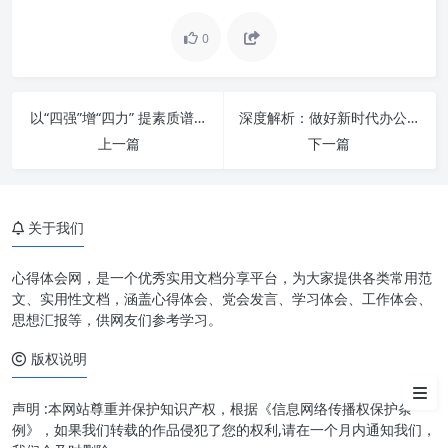
0
为什么说“四个精准服务”是做好
老干部工作的核心？
精准政治关怀：固本培元，离岗
以“四强”增“四力” 提素质谱新篇：新时代高质量发展的核心引擎
深度解析：做好新时代办公室工作，紧紧扭住“三根针”的实践与智慧
不离党
上一篇
下一篇
精准组织关怀：严密有序，管理
服务有依循
精准生活关怀：细致入微，乐享
关于我们
幸福晚年
心得体会网，是一个优秀实用文档分享平台，为大家提供各类常用范
精准精神文化关怀：丰富多彩，
文、实用性文档，涵盖心得体会、党会发言、学习体会、工作体会、
老有所乐老有所为
思想汇报等，供网友们参考学习。
“用心用情”：做好老干部工作的
版权说明
根本保障
声明 :本网站尊重并保护知识产权，根据《信息网络传播权保护条
展望未来：新时代老干部工作的
例》，如果我们转载的作品侵犯了您的权利,请在一个月内通知我们，
新格局