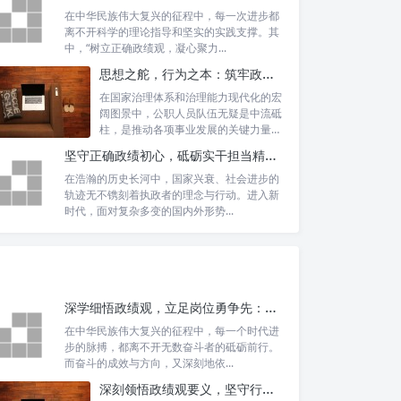
在中华民族伟大复兴的征程中，每一次进步都
离不开科学的理论指导和坚实的实践支撑。其
中，“树立正确政绩观，凝心聚力...
思想之舵，行为之本：筑牢政绩观根基，永葆公职人员本色
在国家治理体系和治理能力现代化的宏
阔图景中，公职人员队伍无疑是中流砥
柱，是推动各项事业发展的关键力量。
他们的一...
坚守正确政绩初心，砥砺实干担当精神：新时代高质量发展的核心引擎
在浩瀚的历史长河中，国家兴衰、社会进步的
轨迹无不镌刻着执政者的理念与行动。进入新
时代，面对复杂多变的国内外形势...
深学细悟政绩观，立足岗位勇争先：新时代奋斗者的思想指引与实践航标
在中华民族伟大复兴的征程中，每一个时代进
步的脉搏，都离不开无数奋斗者的砥砺前行。
而奋斗的成效与方向，又深刻地依...
深刻领悟政绩观要义，坚守行政事业初心：新时代公仆的责任与担当