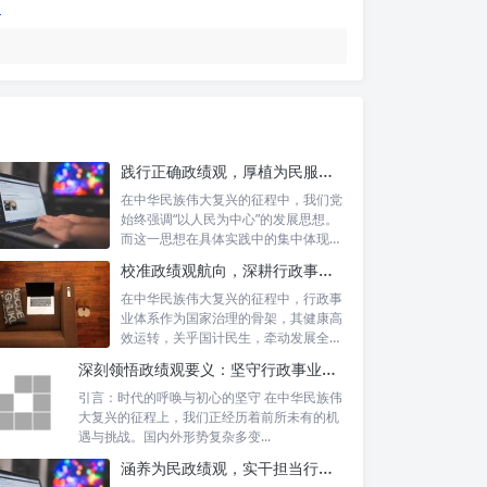
践行正确政绩观，厚植为民服务根基：迈向高质量发展的根本遵循
在中华民族伟大复兴的征程中，我们党
始终强调“以人民为中心”的发展思想。
而这一思想在具体实践中的集中体现，
便是要...
校准政绩观航向，深耕行政事业本职：新时代高质量发展的双重 imperative
在中华民族伟大复兴的征程中，行政事
业体系作为国家治理的骨架，其健康高
效运转，关乎国计民生，牵动发展全
局。而在这...
深刻领悟政绩观要义：坚守行政事业初心，绘就为民服务新篇章
引言：时代的呼唤与初心的坚守 在中华民族伟
大复兴的征程上，我们正经历着前所未有的机
遇与挑战。国内外形势复杂多变...
涵养为民政绩观，实干担当行稳致远：新时代公仆的价值坐标与实践航向