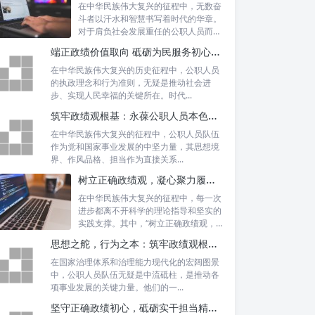
在中华民族伟大复兴的征程中，无数奋
斗者以汗水和智慧书写着时代的华章。
对于肩负社会发展重任的公职人员而
言，如何树...
端正政绩价值取向 砥砺为民服务初心：新时代公仆的责任与担当
在中华民族伟大复兴的历史征程中，公职人员
的执政理念和行为准则，无疑是推动社会进
步、实现人民幸福的关键所在。时代...
筑牢政绩观根基：永葆公职人员本色的时代考量与实践路径
在中华民族伟大复兴的征程中，公职人员队伍
作为党和国家事业发展的中坚力量，其思想境
界、作风品格、担当作为直接关系...
树立正确政绩观，凝心聚力履职尽责：新时代下的治理智慧与实践路径
在中华民族伟大复兴的征程中，每一次
进步都离不开科学的理论指导和坚实的
实践支撑。其中，“树立正确政绩观，凝
心聚力...
思想之舵，行为之本：筑牢政绩观根基，永葆公职人员本色
在国家治理体系和治理能力现代化的宏阔图景
中，公职人员队伍无疑是中流砥柱，是推动各
项事业发展的关键力量。他们的一...
坚守正确政绩初心，砥砺实干担当精神：新时代高质量发展的核心引擎