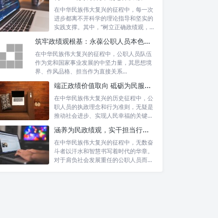
在中华民族伟大复兴的征程中，每一次
进步都离不开科学的理论指导和坚实的
实践支撑。其中，“树立正确政绩观，凝
心聚力...
筑牢政绩观根基：永葆公职人员本色的时代考量与实践路径
在中华民族伟大复兴的征程中，公职人员队伍
作为党和国家事业发展的中坚力量，其思想境
界、作风品格、担当作为直接关系...
端正政绩价值取向 砥砺为民服务初心：新时代公仆的责任与担当
在中华民族伟大复兴的历史征程中，公
职人员的执政理念和行为准则，无疑是
推动社会进步、实现人民幸福的关键所
深刻理解“三服务”的内涵与时代
在。时代...
涵养为民政绩观，实干担当行稳致远：新时代公仆的价值坐标与实践航向
要求
在中华民族伟大复兴的征程中，无数奋
锚定“新担当”：强化责任意识，
斗者以汗水和智慧书写着时代的华章。
敢于迎难而上
对于肩负社会发展重任的公职人员而
言，如何树...
释放“新作为”：创新服务模式，
提升工作效能
营造“新气象”：打造服务品牌，