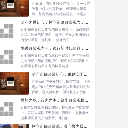
在波澜壮阔的新时代征程中，每一位行
政事业领域的建设者、管理者与服务
者，都肩负着推动社会进步、增进人民
福祉的崇高...
坚守为民初心，树立正确政绩观念：以人民为中心的治理之道
在中华民族伟大复兴的历史进程中，如何确保
公权力始终为民所用，是摆在所有执政者面前
的永恒课题。这其中，“坚守为民...
悟透政绩观内涵，践行新时代使命：书写高质量发展的时代答卷
在中华民族伟大复兴战略全局和世界百年未有
之大变局交织的“新时代”，我们党和国家事业
发展面临着前所未有的机遇与挑...
坚守正确政绩初心，砥砺实干担当精神：新时代高质量发展的核心引擎
在浩瀚的历史长河中，国家兴衰、社会
进步的轨迹无不镌刻着执政者的理念与
行动。进入新时代，面对复杂多变的国
内外形势...
思想之舵，行为之本：筑牢政绩观根基，永葆公职人员本色
在国家治理体系和治理能力现代化的宏阔图景
中，公职人员队伍无疑是中流砥柱，是推动各
项事业发展的关键力量。他们的一...
树立正确政绩观，凝心聚力履职尽责：新时代下的治理智慧与实践路径