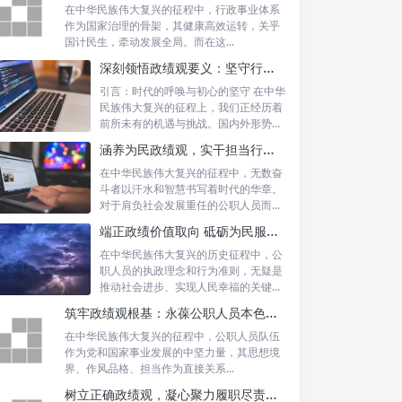
在中华民族伟大复兴的征程中，行政事业体系
作为国家治理的骨架，其健康高效运转，关乎
国计民生，牵动发展全局。而在这...
深刻领悟政绩观要义：坚守行政事业初心，绘就为民服务新篇章
引言：时代的呼唤与初心的坚守 在中华
民族伟大复兴的征程上，我们正经历着
前所未有的机遇与挑战。国内外形势复
杂多变...
涵养为民政绩观，实干担当行稳致远：新时代公仆的价值坐标与实践航向
在中华民族伟大复兴的征程中，无数奋
斗者以汗水和智慧书写着时代的华章。
对于肩负社会发展重任的公职人员而
言，如何树...
端正政绩价值取向 砥砺为民服务初心：新时代公仆的责任与担当
在中华民族伟大复兴的历史征程中，公
职人员的执政理念和行为准则，无疑是
推动社会进步、实现人民幸福的关键所
在。时代...
筑牢政绩观根基：永葆公职人员本色的时代考量与实践路径
在中华民族伟大复兴的征程中，公职人员队伍
作为党和国家事业发展的中坚力量，其思想境
界、作风品格、担当作为直接关系...
树立正确政绩观，凝心聚力履职尽责：新时代下的治理智慧与实践路径