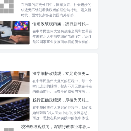
在浩瀚的历史长河中，国家兴衰、社会进步的
轨迹无不镌刻着执政者的理念与行动。进入新
时代，面对复杂多变的国内外形势...
悟透政绩观内涵，践行新时代使命：书写高质量发展的时代答卷
在中华民族伟大复兴战略全局和世界百
年未有之大变局交织的“新时代”，我们
党和国家事业发展面临着前所未有的机
遇与挑...
深学细悟政绩观，立足岗位勇争先：新时代奋斗者的思想指引与实践航标
在中华民族伟大复兴的征程中，每一个
时代进步的脉搏，都离不开无数奋斗者
的砥砺前行。而奋斗的成效与方向，又
深刻地依...
践行正确政绩观，厚植为民服务根基：迈向高质量发展的根本遵循
在中华民族伟大复兴的征程中，我们党
始终强调“以人民为中心”的发展思想。
而这一思想在具体实践中的集中体现，
便是要...
校准政绩观航向，深耕行政事业本职：新时代高质量发展的双重 imperative