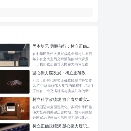
固本培元 勇毅前行：树立正确政绩观，坚守初心勇担当的时代命题与实践方略
在中华民族伟大复兴战略全局与世界百
年未有之大变局交织激荡的时代背景
下，我们党正领导人民奋力书写全面建
设社会主义...
凝心聚力谋发展：树立正确政绩理念，锤炼务实工作作风
引言：新时代呼唤正确政绩观与务实作
风 在中华民族伟大复兴的征程中，我们
正处在一个充满机遇与挑战并存的新时
代。高...
树立科学政绩观 摒弃虚功重实绩：迈向高质量发展的必由之路
在我国迈向全面现代化、实现中华民族
伟大复兴的关键历史时期，如何有效提
升国家治理体系和治理能力现代化水
平，推动经...
树立正确政绩观 凝心聚力履职尽责：新时代干事创业的根本遵循