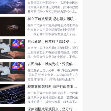
在我国迈向全面现代化、实现中华民族
伟大复兴的关键历史时期，如何有效提
升国家治理体系和治理能力现代化水
平，推动经...
树立正确政绩观 凝心聚力履职尽责：新时代干事创业的根本遵循
在中华民族伟大复兴战略全局与世界百
年未有之大变局交织激荡的时代背景
下，我们党和国家事业发展进入了新的
历史阶段。...
时代新篇：树立科学政绩观，摒弃虚功重实绩，迈向高质量发展
在当今中国社会发展的关键时期，我们
正面临着前所未有的机遇与挑战。要实
现中华民族伟大复兴的中国梦，不仅需
要宏观的...
以民为本，以实为核：深度解析坚守为民初心与正确政绩观念的融合路径
在浩瀚的历史长河中，中华民族始终将
“民本思想”奉为圭臬，从“水能载舟，亦
能覆舟”的古训，到“衙斋卧听萧萧竹，
疑...
校准政绩观航向 深耕行政事业本职：新时代高质量发展的核心密码
在中华民族伟大复兴的征程上，行政事
业体系承载着推动国家发展、增进民生
福祉的重任。其运作效率、服务水平乃
至发展方...
深刻领悟政绩观要义，坚守行政事业初心：新时代公仆的使命与担当