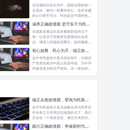
在浩瀚的历史长河中，国家治理的每一
次进步，都与一群秉持初心、追求卓越
的公仆密不可分。特别是在中国特色社
会主义进...
涵养正确政绩观 坚守实干为民情怀：新时代干部成长的双重基石
在国家发展迈向高质量新阶段的当下，
每一位党员干部都肩负着推动社会进
步、增进人民福祉的重任。如何确保我
们的工作真...
初心如磐，民心为尺：端正政绩价值取向，砥砺为民服务初心的新时代答卷
在中华民族伟大复兴的征程中，中国共
产党肩负着为中国人民谋幸福、为中华
民族谋复兴的庄严使命。这一使命的实
现，离不...
端正从政政绩观，擘画为民新篇章：勇担时代新使命的责任与自觉
在中华民族伟大复兴战略全局与世界百
年未有之大变局交织激荡的当下，我们
正站在一个承前启后、继往开来的历史
交汇点上...
践行正确政绩观：争做新时代人民信赖的合格公职人员