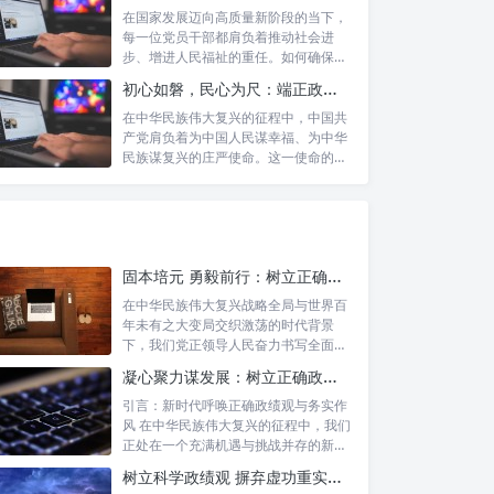
在国家发展迈向高质量新阶段的当下，
每一位党员干部都肩负着推动社会进
步、增进人民福祉的重任。如何确保我
们的工作真...
初心如磐，民心为尺：端正政绩价值取向，砥砺为民服务初心的新时代答卷
在中华民族伟大复兴的征程中，中国共
产党肩负着为中国人民谋幸福、为中华
民族谋复兴的庄严使命。这一使命的实
现，离不...
固本培元 勇毅前行：树立正确政绩观，坚守初心勇担当的时代命题与实践方略
在中华民族伟大复兴战略全局与世界百
年未有之大变局交织激荡的时代背景
下，我们党正领导人民奋力书写全面建
设社会主义...
凝心聚力谋发展：树立正确政绩理念，锤炼务实工作作风
引言：新时代呼唤正确政绩观与务实作
风 在中华民族伟大复兴的征程中，我们
正处在一个充满机遇与挑战并存的新时
代。高...
树立科学政绩观 摒弃虚功重实绩：迈向高质量发展的必由之路