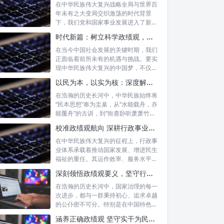
在中华民族伟大复兴战略全局与世界百
年未有之大变局交织激荡的时代背景
下，我们党和国家事业发展进入了新的
历史阶段。...
时代新篇：树立科学政绩观，摒弃虚功重实绩，迈向高质量发展
在当今中国社会发展的关键时期，我们
正面临着前所未有的机遇与挑战。要实
现中华民族伟大复兴的中国梦，不仅需
要宏观的...
以民为本，以实为核：深度解析坚守为民初心与正确政绩观念的融合路径
在浩瀚的历史长河中，中华民族始终将
“民本思想”奉为圭臬，从“水能载舟，亦
能覆舟”的古训，到“衙斋卧听萧萧竹，
疑...
校准政绩观航向 深耕行政事业本职：新时代高质量发展的核心密码
在中华民族伟大复兴的征程上，行政事
业体系承载着推动国家发展、增进民生
福祉的重任。其运作效率、服务水平乃
至发展方...
深刻领悟政绩观要义，坚守行政事业初心：新时代公仆的使命与担当
在浩瀚的历史长河中，国家治理的每一
次进步，都与一群秉持初心、追求卓越
的公仆密不可分。特别是在中国特色社
会主义进...
涵养正确政绩观 坚守实干为民情怀：新时代干部成长的双重基石