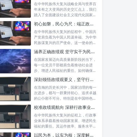
在中华民族伟大复兴战略全局与世界百
年未有之大变局的历史交汇点上，我们
踏入了全面建设社会主义现代化国家的
新征程。...
初心如磐，民心为尺：端正政绩价值取向，砥砺为民服务初心的新时代答卷
在中华民族伟大复兴的征程中，中国共
产党肩负着为中国人民谋幸福、为中华
民族谋复兴的庄严使命。这一使命的实
现，离不...
涵养正确政绩观 坚守实干为民情怀：新时代干部成长的双重基石
在国家发展迈向高质量新阶段的当下，
每一位党员干部都肩负着推动社会进
步、增进人民福祉的重任。如何确保我
们的工作真...
深刻领悟政绩观要义，坚守行政事业初心：新时代公仆的使命与担当
在浩瀚的历史长河中，国家治理的每一
次进步，都与一群秉持初心、追求卓越
的公仆密不可分。特别是在中国特色社
会主义进...
校准政绩观航向 深耕行政事业本职：新时代高质量发展的核心密码
在中华民族伟大复兴的征程上，行政事
业体系承载着推动国家发展、增进民生
福祉的重任。其运作效率、服务水平乃
至发展方...
以民为本，以实为核：深度解析坚守为民初心与正确政绩观念的融合路径