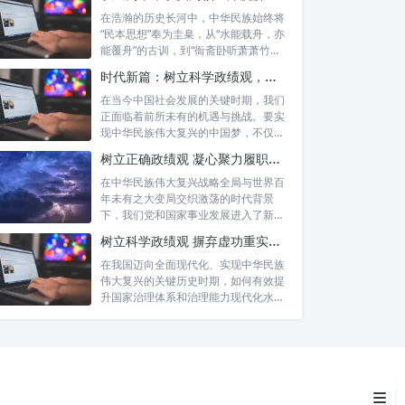
在浩瀚的历史长河中，中华民族始终将
“民本思想”奉为圭臬，从“水能载舟，亦
能覆舟”的古训，到“衙斋卧听萧萧竹，
疑...
时代新篇：树立科学政绩观，摒弃虚功重实绩，迈向高质量发展
在当今中国社会发展的关键时期，我们
正面临着前所未有的机遇与挑战。要实
现代办公室工作的挑战与机遇
现中华民族伟大复兴的中国梦，不仅需
要宏观的...
树立正确政绩观 凝心聚力履职尽责：新时代干事创业的根本遵循
一、强化大局意识：站高一线，
胸怀全局
在中华民族伟大复兴战略全局与世界百
年未有之大变局交织激荡的时代背景
下，我们党和国家事业发展进入了新的
二、强化责任意识：勇于担当，
历史阶段。...
使命必达
树立科学政绩观 摒弃虚功重实绩：迈向高质量发展的必由之路
在我国迈向全面现代化、实现中华民族
三、强化服务意识：内促协作，
伟大复兴的关键历史时期，如何有效提
外赢口碑
升国家治理体系和治理能力现代化水
平，推动经...
四、强化效率意识：精益求精，
效能最大化
结语：四种意识，铸就职场不凡