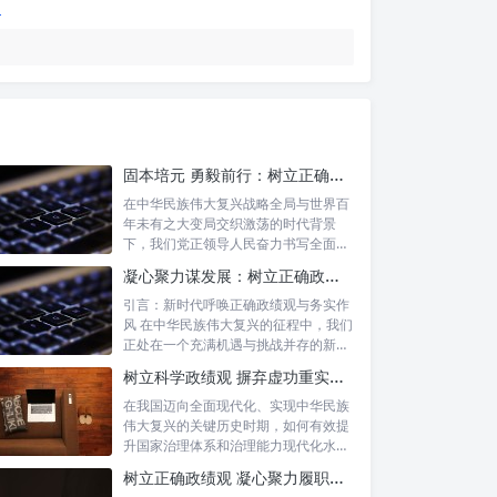
固本培元 勇毅前行：树立正确政绩观，坚守初心勇担当的时代命题与实践方略
在中华民族伟大复兴战略全局与世界百
年未有之大变局交织激荡的时代背景
下，我们党正领导人民奋力书写全面建
设社会主义...
凝心聚力谋发展：树立正确政绩理念，锤炼务实工作作风
引言：新时代呼唤正确政绩观与务实作
风 在中华民族伟大复兴的征程中，我们
正处在一个充满机遇与挑战并存的新时
代。高...
树立科学政绩观 摒弃虚功重实绩：迈向高质量发展的必由之路
在我国迈向全面现代化、实现中华民族
伟大复兴的关键历史时期，如何有效提
升国家治理体系和治理能力现代化水
平，推动经...
树立正确政绩观 凝心聚力履职尽责：新时代干事创业的根本遵循