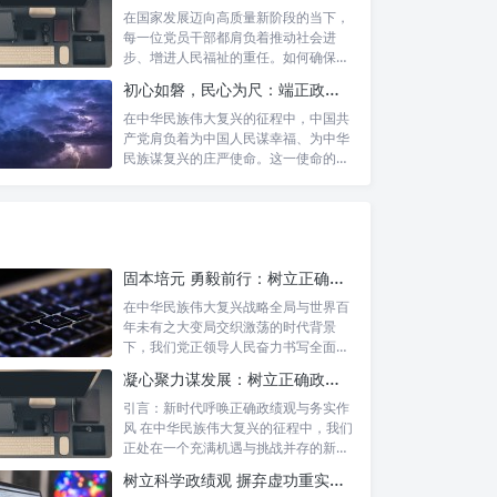
在国家发展迈向高质量新阶段的当下，
每一位党员干部都肩负着推动社会进
步、增进人民福祉的重任。如何确保我
们的工作真...
初心如磐，民心为尺：端正政绩价值取向，砥砺为民服务初心的新时代答卷
在中华民族伟大复兴的征程中，中国共
产党肩负着为中国人民谋幸福、为中华
民族谋复兴的庄严使命。这一使命的实
现，离不...
固本培元 勇毅前行：树立正确政绩观，坚守初心勇担当的时代命题与实践方略
在中华民族伟大复兴战略全局与世界百
年未有之大变局交织激荡的时代背景
下，我们党正领导人民奋力书写全面建
设社会主义...
凝心聚力谋发展：树立正确政绩理念，锤炼务实工作作风
引言：新时代呼唤正确政绩观与务实作
风 在中华民族伟大复兴的征程中，我们
正处在一个充满机遇与挑战并存的新时
代。高...
树立科学政绩观 摒弃虚功重实绩：迈向高质量发展的必由之路