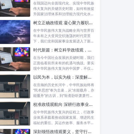
在我国迈向全面现代化、实现中华民族
伟大复兴的关键历史时期，如何有效提
升国家治理体系和治理能力现代化水
平，推动经...
树立正确政绩观 凝心聚力履职尽责：新时代干事创业的根本遵循
在中华民族伟大复兴战略全局与世界百
年未有之大变局交织激荡的时代背景
下，我们党和国家事业发展进入了新的
历史阶段。...
时代新篇：树立科学政绩观，摒弃虚功重实绩，迈向高质量发展
在当今中国社会发展的关键时期，我们
正面临着前所未有的机遇与挑战。要实
现中华民族伟大复兴的中国梦，不仅需
要宏观的...
以民为本，以实为核：深度解析坚守为民初心与正确政绩观念的融合路径
在浩瀚的历史长河中，中华民族始终将
“民本思想”奉为圭臬，从“水能载舟，亦
能覆舟”的古训，到“衙斋卧听萧萧竹，
疑...
校准政绩观航向 深耕行政事业本职：新时代高质量发展的核心密码
在中华民族伟大复兴的征程上，行政事
业体系承载着推动国家发展、增进民生
福祉的重任。其运作效率、服务水平乃
至发展方...
深刻领悟政绩观要义，坚守行政事业初心：新时代公仆的使命与担当