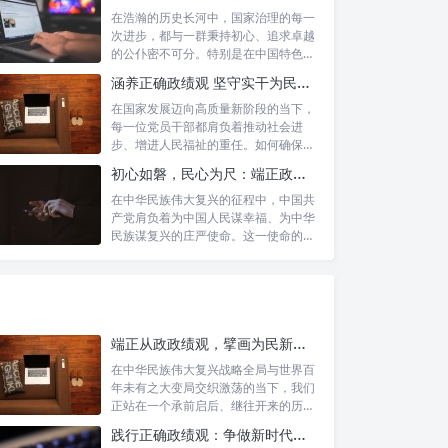
在浩瀚的历史长河中，国家治理的每一
次进步，都与一群秉持初心、追求卓越
的公仆密不可分。特别是在中国特色社
会主义进...
涵养正确政绩观 坚守实干为民情怀：新时代干部成长的双重基石
在国家发展迈向高质量新阶段的当下，
每一位党员干部都肩负着推动社会进
步、增进人民福祉的重任。如何确保我
们的工作真...
初心如磐，民心为尺：端正政绩价值取向，砥砺为民服务初心的新时代答卷
在中华民族伟大复兴的征程中，中国共
产党肩负着为中国人民谋幸福、为中华
民族谋复兴的庄严使命。这一使命的实
现，离不...
端正从政政绩观，擘画为民新篇章：勇担时代新使命的责任与自觉
在中华民族伟大复兴战略全局与世界百
年未有之大变局交织激荡的当下，我们
正站在一个承前启后、继往开来的历史
交汇点上...
践行正确政绩观：争做新时代人民信赖的合格公职人员