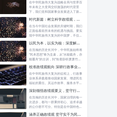
在中华民族伟大复兴战略全局与世界百
年未有之大变局交织激荡的时代背景
下，我们党和国家事业发展进入了新的
历史阶段。...
时代新篇：树立科学政绩观，摒弃虚功重实绩，迈向高质量发展
在当今中国社会发展的关键时期，我们
正面临着前所未有的机遇与挑战。要实
现中华民族伟大复兴的中国梦，不仅需
要宏观的...
以民为本，以实为核：深度解析坚守为民初心与正确政绩观念的融合路径
在浩瀚的历史长河中，中华民族始终将
“民本思想”奉为圭臬，从“水能载舟，亦
能覆舟”的古训，到“衙斋卧听萧萧竹，
疑...
校准政绩观航向 深耕行政事业本职：新时代高质量发展的核心密码
在中华民族伟大复兴的征程上，行政事
业体系承载着推动国家发展、增进民生
福祉的重任。其运作效率、服务水平乃
至发展方...
深刻领悟政绩观要义，坚守行政事业初心：新时代公仆的使命与担当
在浩瀚的历史长河中，国家治理的每一
次进步，都与一群秉持初心、追求卓越
的公仆密不可分。特别是在中国特色社
会主义进...
涵养正确政绩观 坚守实干为民情怀：新时代干部成长的双重基石