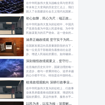
在中华民族伟大复兴战略全局与世界百
年未有之大变局的历史交汇点上，我们
踏入了全面建设社会主义现代化国家的
新征程。...
初心如磐，民心为尺：端正政绩价值取向，砥砺为民服务初心的新时代答卷
在中华民族伟大复兴的征程中，中国共
产党肩负着为中国人民谋幸福、为中华
民族谋复兴的庄严使命。这一使命的实
现，离不...
涵养正确政绩观 坚守实干为民情怀：新时代干部成长的双重基石
在国家发展迈向高质量新阶段的当下，
每一位党员干部都肩负着推动社会进
步、增进人民福祉的重任。如何确保我
们的工作真...
深刻领悟政绩观要义，坚守行政事业初心：新时代公仆的使命与担当
在浩瀚的历史长河中，国家治理的每一
次进步，都与一群秉持初心、追求卓越
的公仆密不可分。特别是在中国特色社
会主义进...
校准政绩观航向 深耕行政事业本职：新时代高质量发展的核心密码
在中华民族伟大复兴的征程上，行政事
业体系承载着推动国家发展、增进民生
福祉的重任。其运作效率、服务水平乃
至发展方...
以民为本，以实为核：深度解析坚守为民初心与正确政绩观念的融合路径