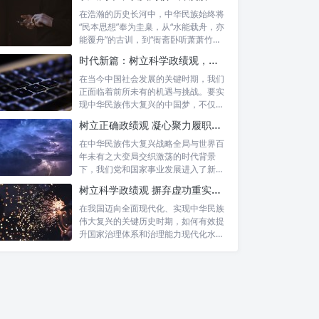
在浩瀚的历史长河中，中华民族始终将
“民本思想”奉为圭臬，从“水能载舟，亦
能覆舟”的古训，到“衙斋卧听萧萧竹，
疑...
时代新篇：树立科学政绩观，摒弃虚功重实绩，迈向高质量发展
在当今中国社会发展的关键时期，我们
正面临着前所未有的机遇与挑战。要实
现中华民族伟大复兴的中国梦，不仅需
要宏观的...
树立正确政绩观 凝心聚力履职尽责：新时代干事创业的根本遵循
在中华民族伟大复兴战略全局与世界百
年未有之大变局交织激荡的时代背景
下，我们党和国家事业发展进入了新的
历史阶段。...
树立科学政绩观 摒弃虚功重实绩：迈向高质量发展的必由之路
在我国迈向全面现代化、实现中华民族
伟大复兴的关键历史时期，如何有效提
升国家治理体系和治理能力现代化水
平，推动经...