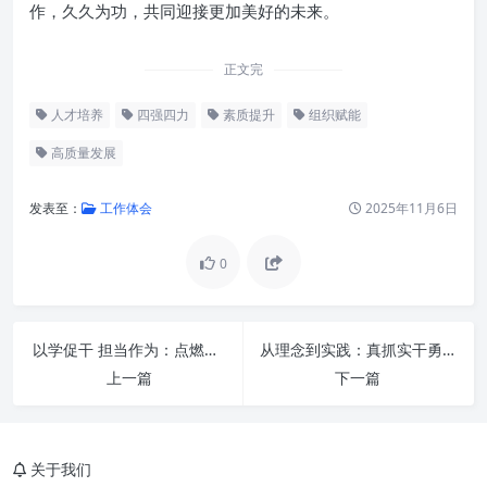
作，久久为功，共同迎接更加美好的未来。
正文完
人才培养
四强四力
素质提升
组织赋能
高质量发展
发表至：
工作体会
2025年11月6日
0
以学促干 担当作为：点燃新时代高质量发展的澎湃动力
从理念到实践：真抓实干勇担当，奋发有为促发展，共绘高质量发展新蓝图
上一篇
下一篇
关于我们
强基固本：构筑“四强”核心支柱