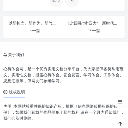
0
以新担当、新作为、新气象：全面提升“三服务”工作能力，共绘发展新蓝图
以“四强”增“四力”：新时代素质提升与发展创新的系统密钥
上一篇
下一篇
第一根针：政治站位之针——明
方向，定乾坤
关于我们
第二根针：精细服务之针——强
执行，铸品质
心得体会网，是一个优秀实用文档分享平台，为大家提供各类常用范
第三根针：创新发展之针——求
文、实用性文档，涵盖心得体会、党会发言、学习体会、工作体会、
突破，谋未来
思想汇报等，供网友们参考学习。
版权说明
结语：三针并举，绣出新时代办
公室工作新篇章
声明 :本网站尊重并保护知识产权，根据《信息网络传播权保护条
例》，如果我们转载的作品侵犯了您的权利,请在一个月内通知我们，
我们会及时删除。