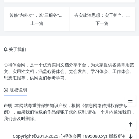
苦修“内外功”，以“三服务”之姿赋能新时代办公室工作
夯实政治思想：实干担当、重效率的基石与动力
上一篇
下一篇
锚定“四强”基石，筑牢发展之本
关于我们
激发“四力”澎湃，汇聚发展动能
心得体会网，是一个优秀实用文档分享平台，为大家提供各类常用范
迈向“提素质”目标，铸就卓越品
文、实用性文档，涵盖心得体会、党会发言、学习体会、工作体会、
牌
思想汇报等，供网友们参考学习。
版权说明
描绘“谱新篇”蓝图，开创美好未
来
声明 :本网站尊重并保护知识产权，根据《信息网络传播权保护条
例》，如果我们转载的作品侵犯了您的权利,请在一个月内通知我们，
我们会及时删除。
Copyright©2013-2025 心得体会网 1895080.xyz 版权所有