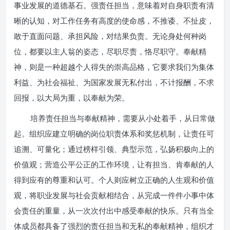
事业发展的道德基石。强责任担当，意味着对自身职责有清
晰的认知，对工作任务有高度的使命感，不推诿、不扯皮，
敢于直面问题、承担风险，对结果负责。无论身处何种岗
位，都要以主人翁的姿态，尽职尽责，恪尽职守。奉献精
神，则是一种超越个人得失的崇高品格，它要求我们为集体
利益、为社会福祉、为国家发展无私付出，不计报酬，不求
回报，以大局为重，以奉献为荣。
培养责任担当与奉献精神，需要从小处着手，从日常做
起。组织应建立明确的岗位职责体系和奖惩机制，让责任可
追溯、可量化；通过榜样引领、典型示范，弘扬积极向上的
价值观；营造公平公正的工作环境，让有担当、肯奉献的人
得到应有的尊重和认可。个人则应树立正确的人生观和价值
观，将职业发展与社会贡献相结合，从完成一件件小事中体
会责任的重量，从一次次付出中感受奉献的快乐。只有当全
体成员都具备了强烈的责任担当和无私的奉献精神，组织才