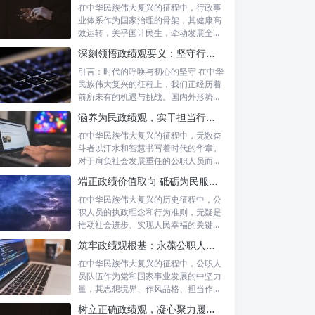
在中华民族伟大复兴的征程中，行政事
业体系作为国家治理的骨架，其健康高
效运转，关乎国计民生，牵动发展全
局。而在这...
深刻领悟政绩观要义：坚守行政事业初心，绘就为民服务新篇章
引言：时代的呼唤与初心的坚守 在中华
民族伟大复兴的征程上，我们正经历着
前所未有的机遇与挑战。国内外形势复
杂多变...
涵养为民政绩观，实干担当行稳致远：新时代公仆的价值坐标与实践航向
在中华民族伟大复兴的征程中，无数奋
斗者以汗水和智慧书写着时代的华章。
对于肩负社会发展重任的公职人员而
言，如何树...
端正政绩价值取向 砥砺为民服务初心：新时代公仆的责任与担当
在中华民族伟大复兴的历史征程中，公
职人员的执政理念和行为准则，无疑是
推动社会进步、实现人民幸福的关键所
在。时代...
筑牢政绩观根基：永葆公职人员本色的时代考量与实践路径
在中华民族伟大复兴的征程中，公职人
员队伍作为党和国家事业发展的中坚力
量，其思想境界、作风品格、担当作为
直接关系...
树立正确政绩观，凝心聚力履职尽责：新时代下的治理智慧与实践路径