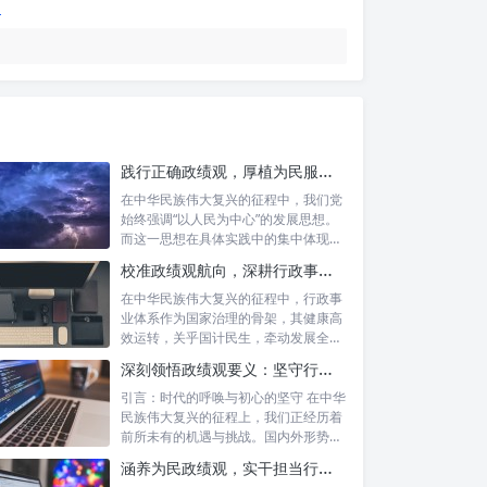
践行正确政绩观，厚植为民服务根基：迈向高质量发展的根本遵循
在中华民族伟大复兴的征程中，我们党
始终强调“以人民为中心”的发展思想。
而这一思想在具体实践中的集中体现，
便是要...
校准政绩观航向，深耕行政事业本职：新时代高质量发展的双重 imperative
在中华民族伟大复兴的征程中，行政事
业体系作为国家治理的骨架，其健康高
效运转，关乎国计民生，牵动发展全
局。而在这...
深刻领悟政绩观要义：坚守行政事业初心，绘就为民服务新篇章
引言：时代的呼唤与初心的坚守 在中华
民族伟大复兴的征程上，我们正经历着
前所未有的机遇与挑战。国内外形势复
杂多变...
涵养为民政绩观，实干担当行稳致远：新时代公仆的价值坐标与实践航向