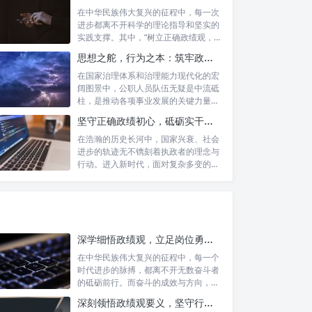
在中华民族伟大复兴的征程中，每一次
进步都离不开科学的理论指导和坚实的
实践支撑。其中，“树立正确政绩观，凝
心聚力...
思想之舵，行为之本：筑牢政绩观根基，永葆公职人员本色
在国家治理体系和治理能力现代化的宏
阔图景中，公职人员队伍无疑是中流砥
柱，是推动各项事业发展的关键力量。
他们的一...
坚守正确政绩初心，砥砺实干担当精神：新时代高质量发展的核心引擎
在浩瀚的历史长河中，国家兴衰、社会
进步的轨迹无不镌刻着执政者的理念与
行动。进入新时代，面对复杂多变的国
内外形势...
深学细悟政绩观，立足岗位勇争先：新时代奋斗者的思想指引与实践航标
在中华民族伟大复兴的征程中，每一个
时代进步的脉搏，都离不开无数奋斗者
的砥砺前行。而奋斗的成效与方向，又
深刻地依...
深刻领悟政绩观要义，坚守行政事业初心：新时代公仆的责任与担当