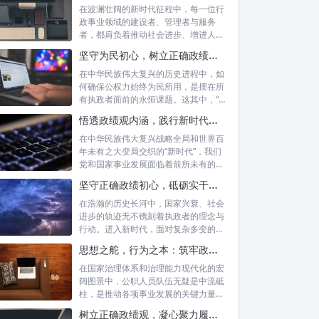
在波澜壮阔的新时代征程中，每一位行
政事业领域的建设者、管理者与服务
者，都肩负着推动社会进步、增进人民
福祉的崇高...
坚守为民初心，树立正确政绩观念：以人民为中心的治理之道
在中华民族伟大复兴的历史进程中，如
何确保公权力始终为民所用，是摆在所
有执政者面前的永恒课题。这其中，“坚
守为民...
悟透政绩观内涵，践行新时代使命：书写高质量发展的时代答卷
在中华民族伟大复兴战略全局和世界百
年未有之大变局交织的“新时代”，我们
党和国家事业发展面临着前所未有的机
遇与挑...
坚守正确政绩初心，砥砺实干担当精神：新时代高质量发展的核心引擎
在浩瀚的历史长河中，国家兴衰、社会
进步的轨迹无不镌刻着执政者的理念与
行动。进入新时代，面对复杂多变的国
内外形势...
思想之舵，行为之本：筑牢政绩观根基，永葆公职人员本色
在国家治理体系和治理能力现代化的宏
阔图景中，公职人员队伍无疑是中流砥
柱，是推动各项事业发展的关键力量。
他们的一...
树立正确政绩观，凝心聚力履职尽责：新时代下的治理智慧与实践路径