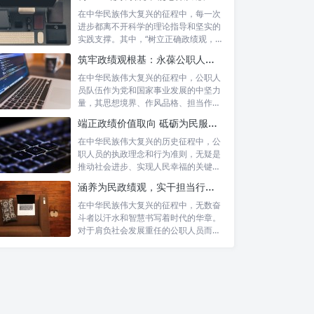
在中华民族伟大复兴的征程中，每一次
进步都离不开科学的理论指导和坚实的
实践支撑。其中，“树立正确政绩观，凝
心聚力...
筑牢政绩观根基：永葆公职人员本色的时代考量与实践路径
在中华民族伟大复兴的征程中，公职人
员队伍作为党和国家事业发展的中坚力
量，其思想境界、作风品格、担当作为
直接关系...
端正政绩价值取向 砥砺为民服务初心：新时代公仆的责任与担当
在中华民族伟大复兴的历史征程中，公
职人员的执政理念和行为准则，无疑是
推动社会进步、实现人民幸福的关键所
在。时代...
涵养为民政绩观，实干担当行稳致远：新时代公仆的价值坐标与实践航向
在中华民族伟大复兴的征程中，无数奋
斗者以汗水和智慧书写着时代的华章。
对于肩负社会发展重任的公职人员而
言，如何树...