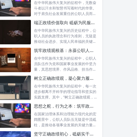
在中华民族伟大复兴的征程中，无数奋
斗者以汗水和智慧书写着时代的华章。
对于肩负社会发展重任的公职人员而
言，如何树...
端正政绩价值取向 砥砺为民服务初心：新时代公仆的责任与担当
在中华民族伟大复兴的历史征程中，公
职人员的执政理念和行为准则，无疑是
推动社会进步、实现人民幸福的关键所
在。时代...
筑牢政绩观根基：永葆公职人员本色的时代考量与实践路径
在中华民族伟大复兴的征程中，公职人
员队伍作为党和国家事业发展的中坚力
量，其思想境界、作风品格、担当作为
直接关系...
树立正确政绩观，凝心聚力履职尽责：新时代下的治理智慧与实践路径
在中华民族伟大复兴的征程中，每一次
进步都离不开科学的理论指导和坚实的
实践支撑。其中，“树立正确政绩观，凝
心聚力...
思想之舵，行为之本：筑牢政绩观根基，永葆公职人员本色
在国家治理体系和治理能力现代化的宏
阔图景中，公职人员队伍无疑是中流砥
柱，是推动各项事业发展的关键力量。
他们的一...
坚守正确政绩初心，砥砺实干担当精神：新时代高质量发展的核心引擎