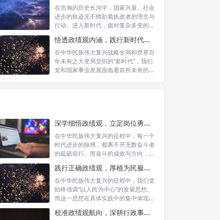
在浩瀚的历史长河中，国家兴衰、社会
进步的轨迹无不镌刻着执政者的理念与
行动。进入新时代，面对复杂多变的国
内外形势...
悟透政绩观内涵，践行新时代使命：书写高质量发展的时代答卷
在中华民族伟大复兴战略全局和世界百
年未有之大变局交织的“新时代”，我们
党和国家事业发展面临着前所未有的机
遇与挑...
深学细悟政绩观，立足岗位勇争先：新时代奋斗者的思想指引与实践航标
在中华民族伟大复兴的征程中，每一个
时代进步的脉搏，都离不开无数奋斗者
的砥砺前行。而奋斗的成效与方向，又
深刻地依...
践行正确政绩观，厚植为民服务根基：迈向高质量发展的根本遵循
在中华民族伟大复兴的征程中，我们党
始终强调“以人民为中心”的发展思想。
而这一思想在具体实践中的集中体现，
便是要...
校准政绩观航向，深耕行政事业本职：新时代高质量发展的双重 imperative