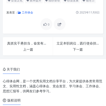
企业文化
效率提升
组织管理
职业发展
领导力
发表至：
工作体会
2025年11月8日
0
讲政治：宏观视野与正确方向的
导航器
守纪律：秩序之基与专业精神的
真抓实干勇担当，奋发有为促发展：擘画新时代高质量发展蓝图
立足本职岗位，践行使命担当：解锁职业成长与组织发展的核心密码
体现
上一篇
下一篇
负责任：担当精神与成果导向的
核心
有效率：资源优化与价值创造的
关于我们
加速器
心得体会网，是一个优秀实用文档分享平台，为大家提供各类常用范
四位一体：构建卓越组织与个人
文、实用性文档，涵盖心得体会、党会发言、学习体会、工作体会、
的强大引擎
思想汇报等，供网友们参考学习。
实践之道：将理念转化为行动的
版权说明
力量