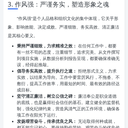
3. 作风强：严谨务实，塑造形象之魂
“作风强”是个人品格和组织文化的集中体现，它关乎形
象、影响效能、决定成败。严谨细致、务实高效、清正廉洁
是其核心要义。
秉持严谨细致，力求精准之效：
在任何工作中，都要
有一丝不苟的态度，注重细节，追求完美。从文件撰写
到项目实施，从数据分析到报告呈现，都要确保准确无
误，经得起推敲。
倡导务实高效，提升执行之速：
拒绝形式主义，力求
实效，以结果为导向。工作中要雷厉风行，不拖沓、不
敷衍，提高工作效率，用最短的时间、最有效的路径达
成目标。
坚守清正廉洁，树立公信之碑：
廉洁奉公是职业道德
的底线，也是赢得社会信任的基石。建立健全的监督机
制，强化纪律约束，营造风清气正的工作环境，确保各
项工作在阳光下运行。
发扬艰苦奋斗，传承优良之风：
无论取得何种成就，
都不能忘记初心，要保持勤俭节约、艰苦奋斗的优良传