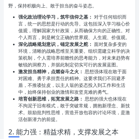
野，保持积极向上、敢于担当的奋斗姿态。
强化政治理论学习，筑牢信仰之基：
对于任何组织而
言，统一的思想是行动的先导。这包括深入学习核心价
值观，理解国家方针政策，从而确保方向的正确性。对
个人而言，则是树立正确的世界观、人生观、价值观。
深化战略规划意识，锚定发展之舵：
面对复杂多变的
环境，清晰的战略思维至关重要。组织需建立科学的决
策机制，个人需培养前瞻性的思考能力，对未来趋势有
敏锐的洞察力，并据此制定切实可行的发展蓝图。
激发担当精神，点燃奋斗之火：
思想强体现在敢于面
对困难、勇于承担责任的精神。这要求我们不回避矛
盾，不推诿扯皮，以主人翁的姿态投入到工作和生活
中，始终保持创业的激情和攻坚克难的勇气。
培育创新思维，拓宽发展之路：
思想的强大也体现在
不拘泥于旧有模式，敢于突破常规，拥抱新理念、新技
术。鼓励批判性思维，营造开放包容的讨论环境，是激
活创新潜力的前提。
2. 能力强：精益求精，支撑发展之本