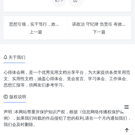
0
思想引领，实干笃行，效率为王：新时代高质量发展的核心密码
讲政治 守纪律 负责任 有效率：新时代组织与个人卓越发展的核心密码
上一篇
下一篇
时代呼唤：以“四强”奠定高质量
发展基石
关于我们
以“四强”增“四力”：驱动高质量
发展新引擎
心得体会网，是一个优秀实用文档分享平台，为大家提供各类常用范
文、实用性文档，涵盖心得体会、党会发言、学习体会、工作体会、
提素质谱新篇：迈向高质量发展
思想汇报等，供网友们参考学习。
的全新征程
版权说明
结语
声明 :本网站尊重并保护知识产权，根据《信息网络传播权保护条
例》，如果我们转载的作品侵犯了您的权利,请在一个月内通知我们，
我们会及时删除。