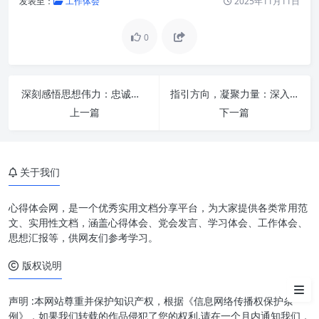
发表至：
工作体会
2025年11月11日
0
引言：新时代办公室工作的坐标
与使命
第一根针：“思想之针”：聚焦政
深刻感悟思想伟力：忠诚担当，勇毅前行的时代召唤
指引方向，凝聚力量：深入学习习近平总书记重要指示精神，始终感恩奋进一流标准
治引领，提升大局意识
上一篇
下一篇
第二根针：“业务之针”：精研专
业技能，锤炼过硬本领
关于我们
第三根针：“作风之针”：严守纪
律规矩，锻造过硬作风
心得体会网，是一个优秀实用文档分享平台，为大家提供各类常用范
融合贯通，以“三根针”串联办公
文、实用性文档，涵盖心得体会、党会发言、学习体会、工作体会、
室新篇章
思想汇报等，供网友们参考学习。
版权说明
结语：在“三根针”的指引下阔步
前行
声明 :本网站尊重并保护知识产权，根据《信息网络传播权保护条
例》，如果我们转载的作品侵犯了您的权利,请在一个月内通知我们，