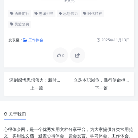
正文完
勇毅前行
忠诚担当
思想伟力
时代精神
民族复兴
发表至：
工作体会
2025年11月13日
0
深刻感悟思想伟力：新时代忠诚担当勇毅前行的精神坐标与行动指南
立足本职岗位，践行使命担当：从日常到卓越的职业升华
深刻感悟：思想伟力的源泉与内
上一篇
下一篇
涵
思想伟力：指引方向的灯塔与力
量之源
关于我们
忠诚担当：以实际行动践行初心
使命
心得体会网，是一个优秀实用文档分享平台，为大家提供各类常用范
文、实用性文档，涵盖心得体会、党会发言、学习体会、工作体会、