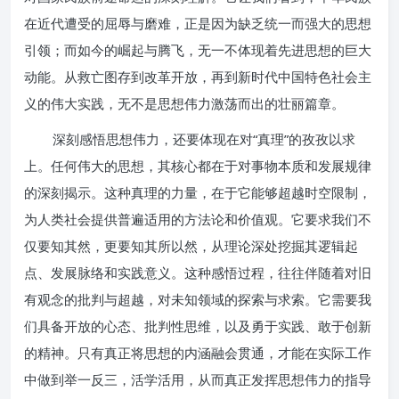
在近代遭受的屈辱与磨难，正是因为缺乏统一而强大的思想
引领；而如今的崛起与腾飞，无一不体现着先进思想的巨大
动能。从救亡图存到改革开放，再到新时代中国特色社会主
义的伟大实践，无不是思想伟力激荡而出的壮丽篇章。
深刻感悟思想伟力，还要体现在对“真理”的孜孜以求
上。任何伟大的思想，其核心都在于对事物本质和发展规律
的深刻揭示。这种真理的力量，在于它能够超越时空限制，
为人类社会提供普遍适用的方法论和价值观。它要求我们不
仅要知其然，更要知其所以然，从理论深处挖掘其逻辑起
点、发展脉络和实践意义。这种感悟过程，往往伴随着对旧
有观念的批判与超越，对未知领域的探索与求索。它需要我
们具备开放的心态、批判性思维，以及勇于实践、敢于创新
的精神。只有真正将思想的内涵融会贯通，才能在实际工作
中做到举一反三，活学活用，从而真正发挥思想伟力的指导