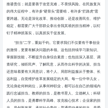
推诿责任；就是要善于攻坚克难，不畏惧风险。在民族复兴
的伟大征程中，有许多“硬骨头”需要啃，有许多“拦路虎”需
要跨越。无论是深化改革、推动创新，还是改善民生、维护
稳定，都需要广大干部群众拿出舍我其谁的担当精神，以钉
钉子精神抓落实，以真抓实干促发展。
“担当”二字，重如千钧。它要求我们不仅要有干事创业
的激情，更要有解决问题的本领。这包括持续学习新知识、
掌握新技能，不断提升自身综合素质；也包括深入基层、调
查研究，倾听民声、了解民意，从而作出科学的决策。担当
还意味着要有大局意识，将个人、局部利益服从于整体、长
远利益，自觉维护改革发展稳定的大局。每一位中华儿女，
无论身处何种岗位，从事何种职业，都可以在自己的领域内
践行忠诚担当。教师的担当，是教书育人、立德树人；科研
人员的担当，是勇攀科学高峰、攻克核心技术；企业家的担
当，是创新发展、承担社会责任；普通劳动者的担当，是爱