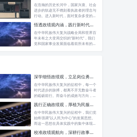
在浩瀚的历史长河中，国家兴衰、社会
进步的轨迹无不镌刻着执政者的理念与
行动。进入新时代，面对复杂多变的国
内外形势...
悟透政绩观内涵，践行新时代使命：书写高质量发展的时代答卷
在中华民族伟大复兴战略全局和世界百
年未有之大变局交织的“新时代”，我们
党和国家事业发展面临着前所未有的机
遇与挑...
深学细悟政绩观，立足岗位勇争先：新时代奋斗者的思想指引与实践航标
在中华民族伟大复兴的征程中，每一个
时代进步的脉搏，都离不开无数奋斗者
的砥砺前行。而奋斗的成效与方向，又
深刻地依...
践行正确政绩观，厚植为民服务根基：迈向高质量发展的根本遵循
在中华民族伟大复兴的征程中，我们党
始终强调“以人民为中心”的发展思想。
而这一思想在具体实践中的集中体现，
便是要...
校准政绩观航向，深耕行政事业本职：新时代高质量发展的双重 imperative