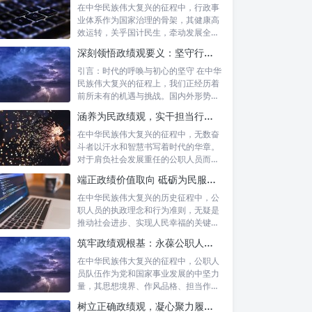
在中华民族伟大复兴的征程中，行政事
业体系作为国家治理的骨架，其健康高
效运转，关乎国计民生，牵动发展全
局。而在这...
深刻领悟政绩观要义：坚守行政事业初心，绘就为民服务新篇章
引言：时代的呼唤与初心的坚守 在中华
民族伟大复兴的征程上，我们正经历着
前所未有的机遇与挑战。国内外形势复
杂多变...
涵养为民政绩观，实干担当行稳致远：新时代公仆的价值坐标与实践航向
在中华民族伟大复兴的征程中，无数奋
斗者以汗水和智慧书写着时代的华章。
对于肩负社会发展重任的公职人员而
言，如何树...
端正政绩价值取向 砥砺为民服务初心：新时代公仆的责任与担当
在中华民族伟大复兴的历史征程中，公
职人员的执政理念和行为准则，无疑是
推动社会进步、实现人民幸福的关键所
在。时代...
筑牢政绩观根基：永葆公职人员本色的时代考量与实践路径
在中华民族伟大复兴的征程中，公职人
员队伍作为党和国家事业发展的中坚力
量，其思想境界、作风品格、担当作为
直接关系...
树立正确政绩观，凝心聚力履职尽责：新时代下的治理智慧与实践路径