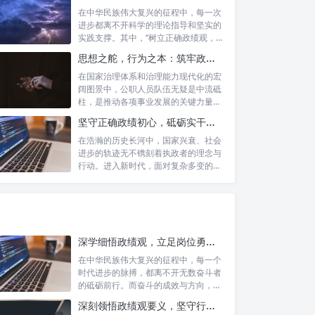
在中华民族伟大复兴的征程中，每一次
进步都离不开科学的理论指导和坚实的
实践支撑。其中，“树立正确政绩观，凝
心聚力...
思想之舵，行为之本：筑牢政绩观根基，永葆公职人员本色
在国家治理体系和治理能力现代化的宏
阔图景中，公职人员队伍无疑是中流砥
柱，是推动各项事业发展的关键力量。
他们的一...
坚守正确政绩初心，砥砺实干担当精神：新时代高质量发展的核心引擎
在浩瀚的历史长河中，国家兴衰、社会
进步的轨迹无不镌刻着执政者的理念与
行动。进入新时代，面对复杂多变的国
内外形势...
深学细悟政绩观，立足岗位勇争先：新时代奋斗者的思想指引与实践航标
在中华民族伟大复兴的征程中，每一个
时代进步的脉搏，都离不开无数奋斗者
的砥砺前行。而奋斗的成效与方向，又
深刻地依...
深刻领悟政绩观要义，坚守行政事业初心：新时代公仆的责任与担当