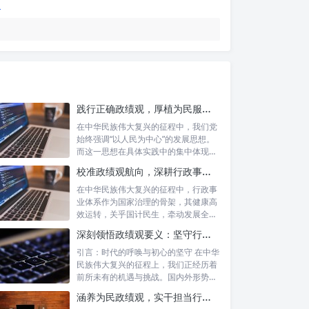
践行正确政绩观，厚植为民服务根基：迈向高质量发展的根本遵循
在中华民族伟大复兴的征程中，我们党
始终强调“以人民为中心”的发展思想。
而这一思想在具体实践中的集中体现，
便是要...
校准政绩观航向，深耕行政事业本职：新时代高质量发展的双重 imperative
在中华民族伟大复兴的征程中，行政事
业体系作为国家治理的骨架，其健康高
效运转，关乎国计民生，牵动发展全
局。而在这...
深刻领悟政绩观要义：坚守行政事业初心，绘就为民服务新篇章
引言：时代的呼唤与初心的坚守 在中华
民族伟大复兴的征程上，我们正经历着
前所未有的机遇与挑战。国内外形势复
杂多变...
涵养为民政绩观，实干担当行稳致远：新时代公仆的价值坐标与实践航向