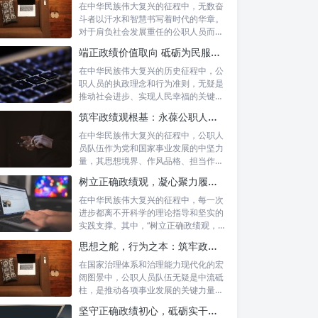
在中华民族伟大复兴的征程中，无数奋
斗者以汗水和智慧书写着时代的华章。
对于肩负社会发展重任的公职人员而
言，如何树...
端正政绩价值取向 砥砺为民服务初心：新时代公仆的责任与担当
在中华民族伟大复兴的历史征程中，公
职人员的执政理念和行为准则，无疑是
推动社会进步、实现人民幸福的关键所
在。时代...
筑牢政绩观根基：永葆公职人员本色的时代考量与实践路径
在中华民族伟大复兴的征程中，公职人
员队伍作为党和国家事业发展的中坚力
量，其思想境界、作风品格、担当作为
直接关系...
树立正确政绩观，凝心聚力履职尽责：新时代下的治理智慧与实践路径
在中华民族伟大复兴的征程中，每一次
进步都离不开科学的理论指导和坚实的
实践支撑。其中，“树立正确政绩观，凝
心聚力...
思想之舵，行为之本：筑牢政绩观根基，永葆公职人员本色
在国家治理体系和治理能力现代化的宏
阔图景中，公职人员队伍无疑是中流砥
柱，是推动各项事业发展的关键力量。
他们的一...
坚守正确政绩初心，砥砺实干担当精神：新时代高质量发展的核心引擎