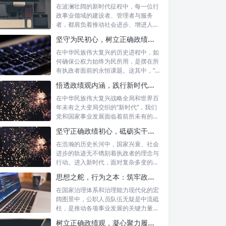
在波澜壮阔的新时代征程中，每一位行
政事业领域的建设者、管理者与服务
者，都肩负着推动社会进步、增进人民
福祉的崇高...
坚守为民初心，树立正确政绩观念：以人民为中心的治理之道
在中华民族伟大复兴的历史进程中，如
何确保公权力始终为民所用，是摆在所
有执政者面前的永恒课题。这其中，“坚
守为民...
悟透政绩观内涵，践行新时代使命：书写高质量发展的时代答卷
在中华民族伟大复兴战略全局和世界百
年未有之大变局交织的“新时代”，我们
党和国家事业发展面临着前所未有的机
遇与挑...
坚守正确政绩初心，砥砺实干担当精神：新时代高质量发展的核心引擎
在浩瀚的历史长河中，国家兴衰、社会
进步的轨迹无不镌刻着执政者的理念与
行动。进入新时代，面对复杂多变的国
内外形势...
思想之舵，行为之本：筑牢政绩观根基，永葆公职人员本色
在国家治理体系和治理能力现代化的宏
阔图景中，公职人员队伍无疑是中流砥
柱，是推动各项事业发展的关键力量。
他们的一...
树立正确政绩观，凝心聚力履职尽责：新时代下的治理智慧与实践路径