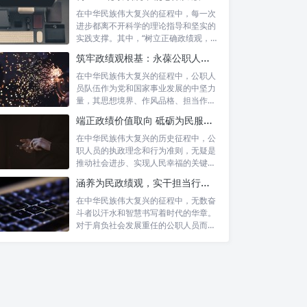
在中华民族伟大复兴的征程中，每一次
进步都离不开科学的理论指导和坚实的
实践支撑。其中，“树立正确政绩观，凝
心聚力...
筑牢政绩观根基：永葆公职人员本色的时代考量与实践路径
在中华民族伟大复兴的征程中，公职人
员队伍作为党和国家事业发展的中坚力
量，其思想境界、作风品格、担当作为
直接关系...
端正政绩价值取向 砥砺为民服务初心：新时代公仆的责任与担当
在中华民族伟大复兴的历史征程中，公
职人员的执政理念和行为准则，无疑是
推动社会进步、实现人民幸福的关键所
在。时代...
涵养为民政绩观，实干担当行稳致远：新时代公仆的价值坐标与实践航向
在中华民族伟大复兴的征程中，无数奋
斗者以汗水和智慧书写着时代的华章。
对于肩负社会发展重任的公职人员而
言，如何树...