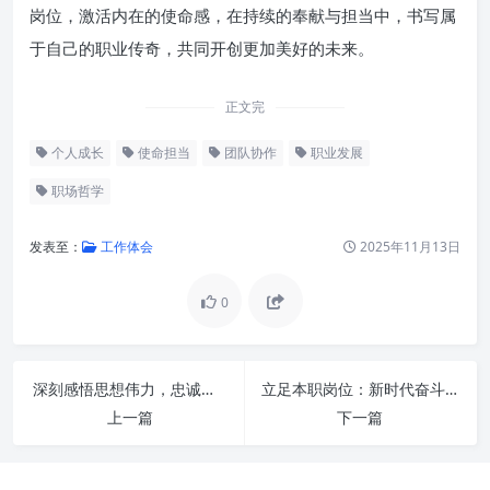
岗位，激活内在的使命感，在持续的奉献与担当中，书写属
于自己的职业传奇，共同开创更加美好的未来。
正文完
个人成长
使命担当
团队协作
职业发展
职场哲学
发表至：
工作体会
2025年11月13日
0
深刻感悟思想伟力，忠诚担当勇毅前行：新时代的精神坐标与实践路径
立足本职岗位：新时代奋斗者践行使命担当的深度解读与实践路径
“立足本职岗位”的深层解读：不
上一篇
下一篇
止是职责，更是匠心
“践行使命担当”的升华：从完成