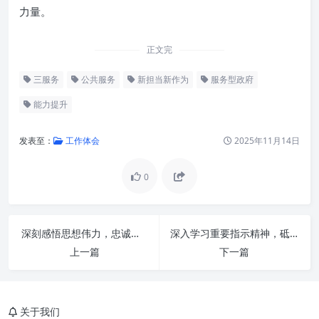
力量。
正文完
三服务
公共服务
新担当新作为
服务型政府
能力提升
发表至：
工作体会
2025年11月14日
0
认识“三服务”的核心要义与时代
要求
“新担当”：勇于革新，敢于作为
深刻感悟思想伟力，忠诚担当勇毅前行：新征程上的精神灯塔与行动纲领
深入学习重要指示精神，砥砺感恩奋进，铸就一流标准新辉煌
的强大引擎
上一篇
下一篇
“新作为”：务实高效，精准发力
的行动指南
关于我们
“新气象”：风清气正，和谐共进