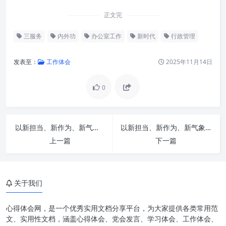
正文完
三服务
内外功
办公室工作
新时代
行政管理
发表至：
工作体会
2025年11月14日
0
办公室工作面临的新挑战与新机
遇
以新担当、新作为、新气象：持续深化“三服务”工作能力建设的时代命题
以新担当、新作为、新气象：擘画“三服务”工作能力提升新蓝图
苦修“内功”：筑牢办公室工作根
上一篇
下一篇
基
精进“外功”：提升办公室工作效
率与效能
关于我们
做好“三服务”：定义卓越办公室
工作
心得体会网，是一个优秀实用文档分享平台，为大家提供各类常用范
文、实用性文档，涵盖心得体会、党会发言、学习体会、工作体会、