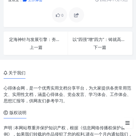
0
深刻领会核心要义，筑牢办公室
工作的思想政治根基
提升“三服务”水平，彰显办公室
定海神针与发展引擎：夯实政治思想，以实干担当重效率谱写发展新篇章
以“四强”增“四力”：铸就高质量发展新篇章
核心价值
上一篇
下一篇
强化统筹协调能力，构建高效运
转体系
深化调查研究，发挥参谋助手作
关于我们
用
心得体会网，是一个优秀实用文档分享平台，为大家提供各类常用范
严守纪律规矩，建设过硬作风队
文、实用性文档，涵盖心得体会、党会发言、学习体会、工作体会、
伍
思想汇报等，供网友们参考学习。
推动创新发展，运用科技赋能提
版权说明
质增效
声明 :本网站尊重并保护知识产权，根据《信息网络传播权保护条
结语
例》，如果我们转载的作品侵犯了您的权利,请在一个月内通知我们，