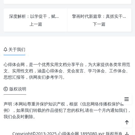
立足本职岗位：何为“本”，何为
“岗”？
深度解析：以学促干，赋能担当作为，共创卓越未来
擎画时代新篇章：真抓实干勇担当，奋发有为促发展
践行使命担当：超越自我，融入
上一篇
下一篇
大局
本职与使命：相辅相成的内在逻
辑
关于我们
如何“立足本职岗位”：精耕细作
的实践路径
心得体会网，是一个优秀实用文档分享平台，为大家提供各类常用范
文、实用性文档，涵盖心得体会、党会发言、学习体会、工作体会、
如何“践行使命担当”：超越平凡
思想汇报等，供网友们参考学习。
的进阶境界
版权说明
结语：汇聚点滴，铸就辉煌
声明 :本网站尊重并保护知识产权，根据《信息网络传播权保护条
例》，如果我们转载的作品侵犯了您的权利,请在一个月内通知我们，
我们会及时删除。
Copyright©2013-2025 心得体会网 1895080.xyz 版权所有