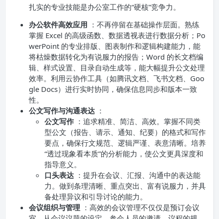
扎实的专业技能是办公室工作的“硬核”竞争力。
办公软件高效应用
：不再停留在基础操作层面。熟练
掌握 Excel 的高级函数、数据透视表进行数据分析；Po
werPoint 的专业排版、图表制作和逻辑构建能力，能
将枯燥数据转化为有说服力的报告；Word 的长文档编
辑、样式设置、目录自动生成等，能大幅提升公文处理
效率。利用云协作工具（如腾讯文档、飞书文档、Goo
gle Docs）进行实时协同，确保信息同步和版本一致
性。
公文写作与沟通表达
：
公文写作
：追求精准、简洁、高效。掌握不同类
型公文（报告、请示、通知、纪要）的格式和写作
要点，确保行文规范、逻辑严谨、表意清晰。培养
“透过现象看本质”的分析能力，使公文更具深度和
指导意义。
口头表达
：提升在会议、汇报、沟通中的表达能
力。做到条理清晰、重点突出、富有说服力，并具
备处理异议和引导讨论的能力。
会议组织与管理
：高效的会议管理不仅仅是预订会议
室。从会议议题的设定、参会人员的邀请、议程的规