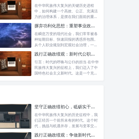
在中华民族伟大复兴的关键历史进程
中，如何构建一个高效、公正、充满活
力的治理体系，是摆在我们面前的重要
课题。新时...
摒弃功利化思想：重塑事业政绩观，驱动社会高质量发展
在瞬息万变的现代社会，我们常常被各
种短期目标、快速回报的诱惑所包围。
从个人职业规划到宏观社会治理，一种
名为“功...
践行正确政绩观：新时代公职人员的使命与担当
引言：时代的呼唤与公仆的担当 在中华
民族伟大复兴的征程上，我们迈入了中
国特色社会主义新时代。这是一个充满
机遇与...
坚守正确政绩初心，砥砺实干担当精神：锚定新时代高质量发展的精神坐标
在中华民族伟大复兴的历史征程中，我
们正经历一个前所未有的时代。这个时
代，挑战与机遇并存，发展与变革交
织。面对复...
践行正确政绩观：争做新时代合格公职人员的根本遵循与行动自觉