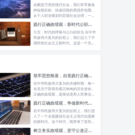
在瞬息万变的现代社会，我们常常被各
种短期目标、快速回报的诱惑所包围。
从个人职业规划到宏观社会治理，一种
名为“功...
践行正确政绩观：新时代公职人员的使命与担当
引言：时代的呼唤与公仆的担当 在中华
民族伟大复兴的征程上，我们迈入了中
国特色社会主义新时代。这是一个充满
机遇与...
筑牢思想根基，自觉践行正确政绩观：新时代党员干部的价值指引
在中华民族伟大复兴的关键时期，每一
名党员干部肩负着沉甸甸的历史使命。
正确的政绩观，是推动党和人民事业发
展的根本...
践行正确政绩观，争做新时代合格公职人员：新征程的使命与担当
在中华民族伟大复兴的征程上，我们进
入了一个全面建设社会主义现代化国家
的新时代。这个时代，既带来了前所未
有的发展...
树立务实政绩观，坚守公道正派底线：新时代领导干部高质量发展指南