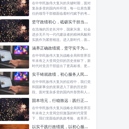
在中华民族伟大复兴的关键时期，面对
复杂多变的国内外环境，每一位肩负重
任的领导干部都面临着时代赋予的考验
与挑战。...
坚守政绩初心，砥砺实干担当：新时代高质量发展的精神坐标
在浩瀚的历史长河中，国家兴衰、社会
进步无不与一代代建设者的精神风貌和
实践作为紧密相连。进入新时代，面对
复杂多变...
涵养正确政绩观，坚守实干为民情怀：新时代党员干部的责任与担当
在中华民族伟大复兴战略全局和世界百
年未有之大变局交织的历史坐标下，新
时代对党员干部提出了更高标准、更严
要求。如...
实干铸就政绩，初心服务人民：新时代干部担当作为的实践指南
在中华民族伟大复兴的征程中，我们党
和国家事业的发展进入了新的历史阶
段。面对复杂多变的国内外形势和人民
日益增长的...
固本培元，行稳致远：践行正确政绩理念，永葆务实清廉作风的时代命题
在中华民族伟大复兴战略全局和世界百
年未有之大变局交织激荡的时代背景
下，我们党面临的执政考验、改革开放
考验、市场...
以实干践行政绩观，以初心服务群众：新时代治理的灯塔与指南