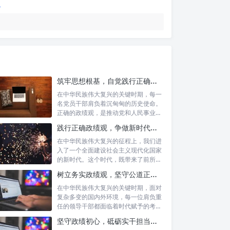
筑牢思想根基，自觉践行正确政绩观：新时代党员干部的价值指引
在中华民族伟大复兴的关键时期，每一
名党员干部肩负着沉甸甸的历史使命。
正确的政绩观，是推动党和人民事业发
展的根本...
践行正确政绩观，争做新时代合格公职人员：新征程的使命与担当
在中华民族伟大复兴的征程上，我们进
入了一个全面建设社会主义现代化国家
的新时代。这个时代，既带来了前所未
有的发展...
树立务实政绩观，坚守公道正派底线：新时代领导干部高质量发展指南
在中华民族伟大复兴的关键时期，面对
复杂多变的国内外环境，每一位肩负重
任的领导干部都面临着时代赋予的考验
与挑战。...
坚守政绩初心，砥砺实干担当：新时代高质量发展的精神坐标