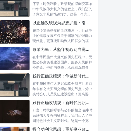
序章：时代呼唤，政绩观的深刻变革 在
中华民族伟大复兴的征程上，我们迈入
了意义非凡的“新时代”。这是一个充满
机遇...
以正确政绩观为思想罗盘：引领行政事业高质量发展新征程
在当今复杂多变的全球格局下，行政事
业的健康发展不仅关乎国家的治理能力
现代化，更直接影响到人民群众的福祉
和社会的...
政绩为民：从坚守初心到自觉树立正确政绩观的实践之路
在中华民族伟大复兴的历史征程中，无
数公仆肩负着建设国家、服务人民的神
圣使命。他们的选择，承载着沉甸甸的
责任，也...
践行正确政绩观：争做新时代合格公职人员的根本遵循与实践路径
在中华民族伟大复兴战略全局与世界百
年未有之大变局交织的历史节点，党中
央对公职人员队伍建设提出了更高要
求。其中，...
践行正确政绩观：新时代公职人员的使命与担当
引言：时代的呼唤与公仆的担当 在中华
民族伟大复兴的征程上，我们迈入了中
国特色社会主义新时代。这是一个充满
机遇与...
摒弃功利化思想：重塑事业政绩观，驱动社会高质量发展