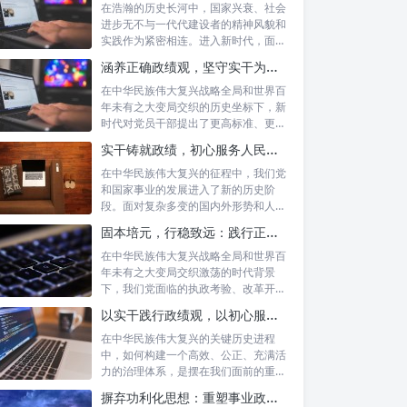
在浩瀚的历史长河中，国家兴衰、社会
进步无不与一代代建设者的精神风貌和
实践作为紧密相连。进入新时代，面对
复杂多变...
涵养正确政绩观，坚守实干为民情怀：新时代党员干部的责任与担当
在中华民族伟大复兴战略全局和世界百
年未有之大变局交织的历史坐标下，新
时代对党员干部提出了更高标准、更严
要求。如...
实干铸就政绩，初心服务人民：新时代干部担当作为的实践指南
在中华民族伟大复兴的征程中，我们党
和国家事业的发展进入了新的历史阶
段。面对复杂多变的国内外形势和人民
日益增长的...
固本培元，行稳致远：践行正确政绩理念，永葆务实清廉作风的时代命题
在中华民族伟大复兴战略全局和世界百
年未有之大变局交织激荡的时代背景
下，我们党面临的执政考验、改革开放
考验、市场...
以实干践行政绩观，以初心服务群众：新时代治理的灯塔与指南
在中华民族伟大复兴的关键历史进程
中，如何构建一个高效、公正、充满活
力的治理体系，是摆在我们面前的重要
课题。新时...
摒弃功利化思想：重塑事业政绩观，驱动社会高质量发展