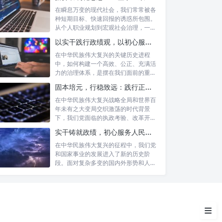
在瞬息万变的现代社会，我们常常被各
种短期目标、快速回报的诱惑所包围。
从个人职业规划到宏观社会治理，一种
名为“功...
以实干践行政绩观，以初心服务群众：新时代治理的灯塔与指南
在中华民族伟大复兴的关键历史进程
中，如何构建一个高效、公正、充满活
力的治理体系，是摆在我们面前的重要
政治思想：引领航向的“定海神
课题。新时...
固本培元，行稳致远：践行正确政绩理念，永葆务实清廉作风的时代命题
针”
在中华民族伟大复兴战略全局和世界百
年未有之大变局交织激荡的时代背景
实干担当：将思想蓝图变为现实
下，我们党面临的执政考验、改革开放
的“执行力”
考验、市场...
实干铸就政绩，初心服务人民：新时代干部担当作为的实践指南
重效率：优化资源配置的“加速
在中华民族伟大复兴的征程中，我们党
器”
和国家事业的发展进入了新的历史阶
段。面对复杂多变的国内外形势和人民
日益增长的...
政治思想、实干担当与效率提升
的内在逻辑
结语：新征程上的制胜之道