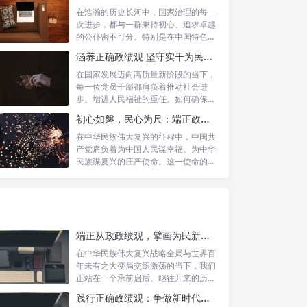
在浩瀚的历史长河中，国家治理的每一
次进步，都与一群秉持初心、追求卓越
的公仆密不可分。特别是在中国特色社
会主义进...
涵养正确政绩观 坚守实干为民情怀：新时代干部成长的双重基石
在国家发展迈向高质量新阶段的当下，
每一位党员干部都肩负着推动社会进
步、增进人民福祉的重任。如何确保我
们的工作真...
初心如磐，民心为尺：端正政绩价值取向，砥砺为民服务初心的新时代答卷
在中华民族伟大复兴的征程中，中国共
产党肩负着为中国人民谋幸福、为中华
民族谋复兴的庄严使命。这一使命的实
现，离不...
端正从政政绩观，擘画为民新篇章：勇担时代新使命的责任与自觉
在中华民族伟大复兴战略全局与世界百
年未有之大变局交织激荡的当下，我们
正站在一个承前启后、继往开来的历史
交汇点上...
践行正确政绩观：争做新时代人民信赖的合格公职人员