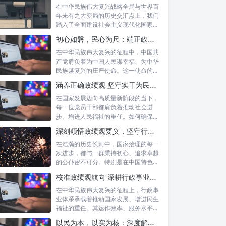
在中华民族伟大复兴战略全局与世界百
年未有之大变局的历史交汇点上，我们
踏入了全面建设社会主义现代化国家的
新征程。...
初心如磐，民心为尺：端正政绩价值取向，砥砺为民服务初心的新时代答卷
在中华民族伟大复兴的征程中，中国共
产党肩负着为中国人民谋幸福、为中华
民族谋复兴的庄严使命。这一使命的实
现，离不...
涵养正确政绩观 坚守实干为民情怀：新时代干部成长的双重基石
在国家发展迈向高质量新阶段的当下，
每一位党员干部都肩负着推动社会进
步、增进人民福祉的重任。如何确保我
们的工作真...
深刻领悟政绩观要义，坚守行政事业初心：新时代公仆的使命与担当
在浩瀚的历史长河中，国家治理的每一
次进步，都与一群秉持初心、追求卓越
的公仆密不可分。特别是在中国特色社
会主义进...
校准政绩观航向 深耕行政事业本职：新时代高质量发展的核心密码
在中华民族伟大复兴的征程上，行政事
业体系承载着推动国家发展、增进民生
福祉的重任。其运作效率、服务水平乃
至发展方...
以民为本，以实为核：深度解析坚守为民初心与正确政绩观念的融合路径