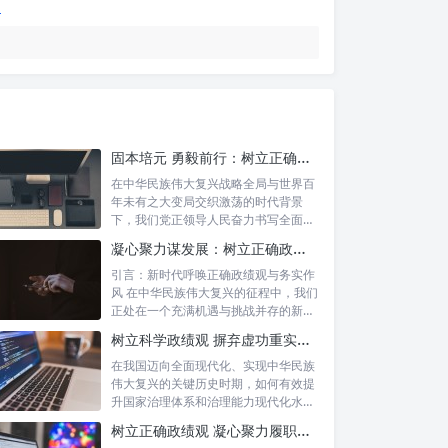
固本培元 勇毅前行：树立正确政绩观，坚守初心勇担当的时代命题与实践方略
在中华民族伟大复兴战略全局与世界百
年未有之大变局交织激荡的时代背景
下，我们党正领导人民奋力书写全面建
设社会主义...
凝心聚力谋发展：树立正确政绩理念，锤炼务实工作作风
引言：新时代呼唤正确政绩观与务实作
风 在中华民族伟大复兴的征程中，我们
正处在一个充满机遇与挑战并存的新时
代。高...
树立科学政绩观 摒弃虚功重实绩：迈向高质量发展的必由之路
在我国迈向全面现代化、实现中华民族
伟大复兴的关键历史时期，如何有效提
升国家治理体系和治理能力现代化水
平，推动经...
树立正确政绩观 凝心聚力履职尽责：新时代干事创业的根本遵循