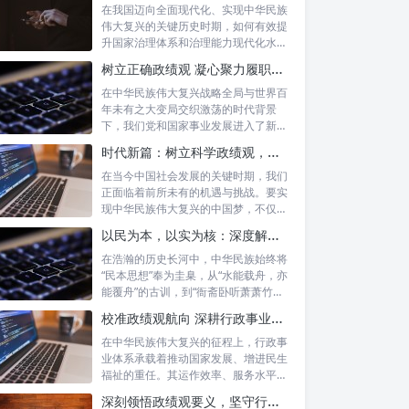
在我国迈向全面现代化、实现中华民族
伟大复兴的关键历史时期，如何有效提
升国家治理体系和治理能力现代化水
平，推动经...
树立正确政绩观 凝心聚力履职尽责：新时代干事创业的根本遵循
在中华民族伟大复兴战略全局与世界百
年未有之大变局交织激荡的时代背景
下，我们党和国家事业发展进入了新的
历史阶段。...
时代新篇：树立科学政绩观，摒弃虚功重实绩，迈向高质量发展
在当今中国社会发展的关键时期，我们
正面临着前所未有的机遇与挑战。要实
现中华民族伟大复兴的中国梦，不仅需
要宏观的...
以民为本，以实为核：深度解析坚守为民初心与正确政绩观念的融合路径
在浩瀚的历史长河中，中华民族始终将
“民本思想”奉为圭臬，从“水能载舟，亦
能覆舟”的古训，到“衙斋卧听萧萧竹，
疑...
校准政绩观航向 深耕行政事业本职：新时代高质量发展的核心密码
在中华民族伟大复兴的征程上，行政事
业体系承载着推动国家发展、增进民生
福祉的重任。其运作效率、服务水平乃
至发展方...
深刻领悟政绩观要义，坚守行政事业初心：新时代公仆的使命与担当