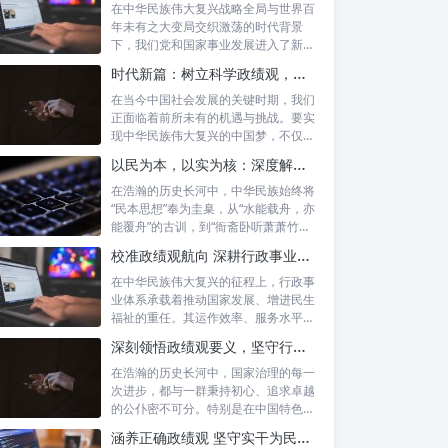
在中华民族伟大复兴战略全局与世界百
年未有之大变局交织激荡的时代背景
下，我们党和国家事业发展进入了新的
历史阶段。...
时代新篇：树立科学政绩观，摒弃虚功重实绩，迈向高质量发展
在当今中国社会发展的关键时期，我们
正面临着前所未有的机遇与挑战。要实
现中华民族伟大复兴的中国梦，不仅需
要宏观的...
以民为本，以实为核：深度解析坚守为民初心与正确政绩观念的融合路径
在浩瀚的历史长河中，中华民族始终将
“民本思想”奉为圭臬，从“水能载舟，亦
能覆舟”的古训，到“衙斋卧听萧萧竹，
疑...
校准政绩观航向 深耕行政事业本职：新时代高质量发展的核心密码
在中华民族伟大复兴的征程上，行政事
业体系承载着推动国家发展、增进民生
福祉的重任。其运作效率、服务水平乃
至发展方...
深刻领悟政绩观要义，坚守行政事业初心：新时代公仆的使命与担当
在浩瀚的历史长河中，国家治理的每一
次进步，都与一群秉持初心、追求卓越
的公仆密不可分。特别是在中国特色社
会主义进...
涵养正确政绩观 坚守实干为民情怀：新时代干部成长的双重基石