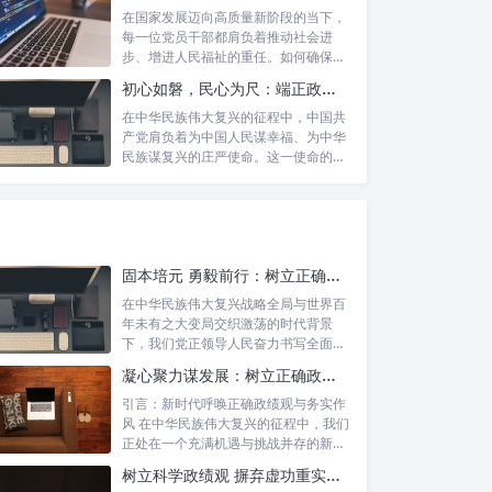
在国家发展迈向高质量新阶段的当下，
每一位党员干部都肩负着推动社会进
步、增进人民福祉的重任。如何确保我
们的工作真...
初心如磐，民心为尺：端正政绩价值取向，砥砺为民服务初心的新时代答卷
在中华民族伟大复兴的征程中，中国共
产党肩负着为中国人民谋幸福、为中华
民族谋复兴的庄严使命。这一使命的实
现，离不...
固本培元 勇毅前行：树立正确政绩观，坚守初心勇担当的时代命题与实践方略
在中华民族伟大复兴战略全局与世界百
年未有之大变局交织激荡的时代背景
下，我们党正领导人民奋力书写全面建
设社会主义...
凝心聚力谋发展：树立正确政绩理念，锤炼务实工作作风
引言：新时代呼唤正确政绩观与务实作
风 在中华民族伟大复兴的征程中，我们
正处在一个充满机遇与挑战并存的新时
代。高...
树立科学政绩观 摒弃虚功重实绩：迈向高质量发展的必由之路