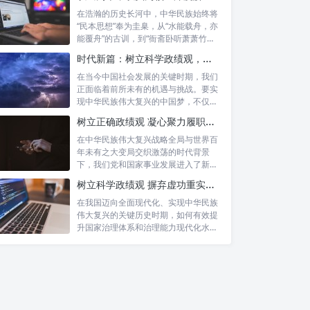
在浩瀚的历史长河中，中华民族始终将
“民本思想”奉为圭臬，从“水能载舟，亦
能覆舟”的古训，到“衙斋卧听萧萧竹，
疑...
时代新篇：树立科学政绩观，摒弃虚功重实绩，迈向高质量发展
在当今中国社会发展的关键时期，我们
正面临着前所未有的机遇与挑战。要实
现中华民族伟大复兴的中国梦，不仅需
要宏观的...
树立正确政绩观 凝心聚力履职尽责：新时代干事创业的根本遵循
在中华民族伟大复兴战略全局与世界百
年未有之大变局交织激荡的时代背景
下，我们党和国家事业发展进入了新的
历史阶段。...
树立科学政绩观 摒弃虚功重实绩：迈向高质量发展的必由之路
在我国迈向全面现代化、实现中华民族
伟大复兴的关键历史时期，如何有效提
升国家治理体系和治理能力现代化水
平，推动经...