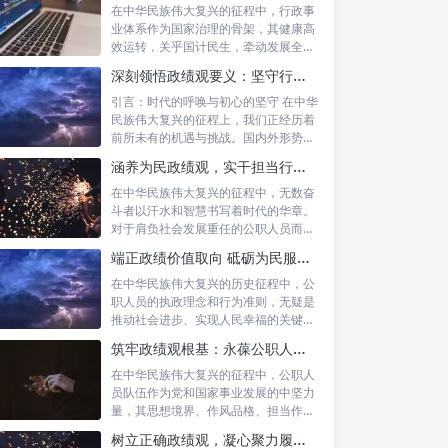
在中华民族伟大复兴的征程中，行政事
业体系作为国家治理的骨架，其健康高
效运转，关乎国计民生，牵动发展全
局。而在这...
深刻领悟政绩观要义：坚守行政事业初心，绘就为民服务新篇章
引言：时代的呼唤与初心的坚守 在中华
民族伟大复兴的征程上，我们正经历着
前所未有的机遇与挑战。国内外形势复
杂多变...
涵养为民政绩观，实干担当行稳致远：新时代公仆的价值坐标与实践航向
在中华民族伟大复兴的征程中，无数奋
斗者以汗水和智慧书写着时代的华章。
对于肩负社会发展重任的公职人员而
言，如何树...
端正政绩价值取向 砥砺为民服务初心：新时代公仆的责任与担当
在中华民族伟大复兴的历史征程中，公
职人员的执政理念和行为准则，无疑是
推动社会进步、实现人民幸福的关键所
在。时代...
筑牢政绩观根基：永葆公职人员本色的时代考量与实践路径
在中华民族伟大复兴的征程中，公职人
员队伍作为党和国家事业发展的中坚力
量，其思想境界、作风品格、担当作为
直接关系...
树立正确政绩观，凝心聚力履职尽责：新时代下的治理智慧与实践路径