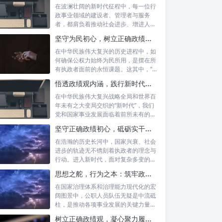
在波澜壮阔的新时代征程中，每一位行
政事业领域的建设者、管理者与服务
者，都肩负着推动社会进步、增进人民
福祉的崇高...
坚守为民初心，树立正确政绩观念：以人民为中心的治理之道
在中华民族伟大复兴的历史进程中，如
何确保公权力始终为民所用，是摆在所
有执政者面前的永恒课题。这其中，“坚
守为民...
悟透政绩观内涵，践行新时代使命：书写高质量发展的时代答卷
在中华民族伟大复兴战略全局和世界百
年未有之大变局交织的“新时代”，我们
党和国家事业发展面临着前所未有的机
遇与挑...
坚守正确政绩初心，砥砺实干担当精神：新时代高质量发展的核心引擎
在浩瀚的历史长河中，国家兴衰、社会
进步的轨迹无不镌刻着执政者的理念与
行动。进入新时代，面对复杂多变的国
内外形势...
思想之舵，行为之本：筑牢政绩观根基，永葆公职人员本色
在国家治理体系和治理能力现代化的宏
阔图景中，公职人员队伍无疑是中流砥
柱，是推动各项事业发展的关键力量。
他们的一...
树立正确政绩观，凝心聚力履职尽责：新时代下的治理智慧与实践路径