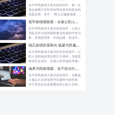
在中华民族伟大复兴的征程中，每一次
进步都离不开科学的理论指导和坚实的
实践支撑。其中，“树立正确政绩观，凝
心聚力...
筑牢政绩观根基：永葆公职人员本色的时代考量与实践路径
在中华民族伟大复兴的征程中，公职人
员队伍作为党和国家事业发展的中坚力
量，其思想境界、作风品格、担当作为
直接关系...
端正政绩价值取向 砥砺为民服务初心：新时代公仆的责任与担当
在中华民族伟大复兴的历史征程中，公
职人员的执政理念和行为准则，无疑是
推动社会进步、实现人民幸福的关键所
在。时代...
涵养为民政绩观，实干担当行稳致远：新时代公仆的价值坐标与实践航向
在中华民族伟大复兴的征程中，无数奋
斗者以汗水和智慧书写着时代的华章。
对于肩负社会发展重任的公职人员而
言，如何树...