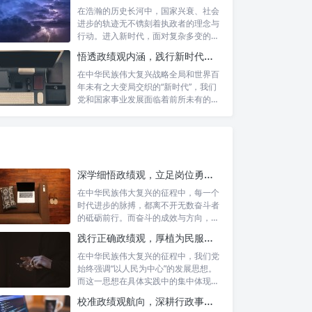
在浩瀚的历史长河中，国家兴衰、社会
进步的轨迹无不镌刻着执政者的理念与
行动。进入新时代，面对复杂多变的国
内外形势...
悟透政绩观内涵，践行新时代使命：书写高质量发展的时代答卷
在中华民族伟大复兴战略全局和世界百
年未有之大变局交织的“新时代”，我们
党和国家事业发展面临着前所未有的机
遇与挑...
深学细悟政绩观，立足岗位勇争先：新时代奋斗者的思想指引与实践航标
在中华民族伟大复兴的征程中，每一个
时代进步的脉搏，都离不开无数奋斗者
的砥砺前行。而奋斗的成效与方向，又
深刻地依...
践行正确政绩观，厚植为民服务根基：迈向高质量发展的根本遵循
在中华民族伟大复兴的征程中，我们党
始终强调“以人民为中心”的发展思想。
而这一思想在具体实践中的集中体现，
便是要...
校准政绩观航向，深耕行政事业本职：新时代高质量发展的双重 imperative