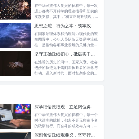
在中华民族伟大复兴的征程中，每一次
进步都离不开科学的理论指导和坚实的
实践支撑。其中，“树立正确政绩观，凝
心聚力...
思想之舵，行为之本：筑牢政绩观根基，永葆公职人员本色
在国家治理体系和治理能力现代化的宏
阔图景中，公职人员队伍无疑是中流砥
柱，是推动各项事业发展的关键力量。
他们的一...
坚守正确政绩初心，砥砺实干担当精神：新时代高质量发展的核心引擎
在浩瀚的历史长河中，国家兴衰、社会
进步的轨迹无不镌刻着执政者的理念与
行动。进入新时代，面对复杂多变的国
内外形势...
深学细悟政绩观，立足岗位勇争先：新时代奋斗者的思想指引与实践航标
在中华民族伟大复兴的征程中，每一个
时代进步的脉搏，都离不开无数奋斗者
的砥砺前行。而奋斗的成效与方向，又
深刻地依...
深刻领悟政绩观要义，坚守行政事业初心：新时代公仆的责任与担当