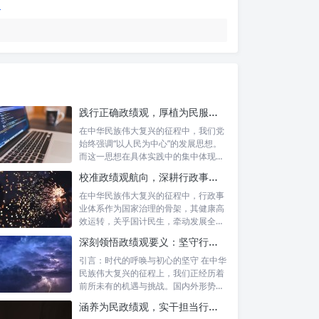
践行正确政绩观，厚植为民服务根基：迈向高质量发展的根本遵循
在中华民族伟大复兴的征程中，我们党
始终强调“以人民为中心”的发展思想。
而这一思想在具体实践中的集中体现，
便是要...
校准政绩观航向，深耕行政事业本职：新时代高质量发展的双重 imperative
在中华民族伟大复兴的征程中，行政事
业体系作为国家治理的骨架，其健康高
效运转，关乎国计民生，牵动发展全
局。而在这...
深刻领悟政绩观要义：坚守行政事业初心，绘就为民服务新篇章
引言：时代的呼唤与初心的坚守 在中华
民族伟大复兴的征程上，我们正经历着
前所未有的机遇与挑战。国内外形势复
杂多变...
涵养为民政绩观，实干担当行稳致远：新时代公仆的价值坐标与实践航向