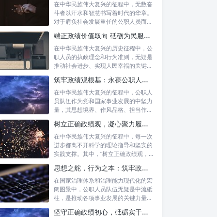
在中华民族伟大复兴的征程中，无数奋
斗者以汗水和智慧书写着时代的华章。
对于肩负社会发展重任的公职人员而
言，如何树...
端正政绩价值取向 砥砺为民服务初心：新时代公仆的责任与担当
在中华民族伟大复兴的历史征程中，公
职人员的执政理念和行为准则，无疑是
推动社会进步、实现人民幸福的关键所
在。时代...
筑牢政绩观根基：永葆公职人员本色的时代考量与实践路径
在中华民族伟大复兴的征程中，公职人
员队伍作为党和国家事业发展的中坚力
量，其思想境界、作风品格、担当作为
直接关系...
树立正确政绩观，凝心聚力履职尽责：新时代下的治理智慧与实践路径
在中华民族伟大复兴的征程中，每一次
进步都离不开科学的理论指导和坚实的
实践支撑。其中，“树立正确政绩观，凝
心聚力...
思想之舵，行为之本：筑牢政绩观根基，永葆公职人员本色
在国家治理体系和治理能力现代化的宏
阔图景中，公职人员队伍无疑是中流砥
柱，是推动各项事业发展的关键力量。
他们的一...
坚守正确政绩初心，砥砺实干担当精神：新时代高质量发展的核心引擎