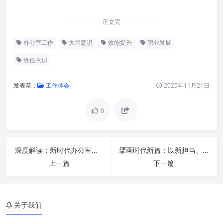
正文完
办公室工作
大局意识
效能提升
职业发展
责任意识
发表至：
工作体会
2025年11月21日
0
深度解读：新时代办公室如何“苦修内外功”，成就“三服务”卓越效能
擘画时代新篇：以新担当、新作为、新气象，持续锻造“三服务”工作硬核能力
上一篇
下一篇
大局意识：超越个体，成就卓越
关于我们
责任意识：担当尽职，基石稳固