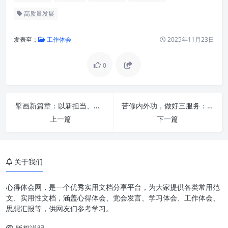
高质量发展
发表至：
工作体会
2025年11月23日
0
擘画新篇章：以新担当、新作为、新气象，持续提升“三服务”工作能力的关键路径
苦修内外功，做好三服务：新时代办公室工作的卓越之道
上一篇
下一篇
关于我们
锚定“四强”之基，厚植发展沃土
激发“四力”之能，赋能实践创新
心得体会网，是一个优秀实用文档分享平台，为大家提供各类常用范
文、实用性文档，涵盖心得体会、党会发言、学习体会、工作体会、
提素质，谱新篇：高质量发展的
思想汇报等，供网友们参考学习。
宏伟愿景