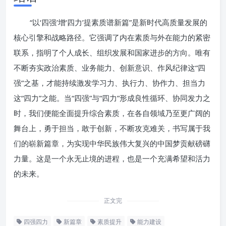
“以‘四强’增‘四力’提素质谱新篇”是新时代高质量发展的
核心引擎和战略路径。它强调了内在素质与外在能力的紧密
联系，指明了个人成长、组织发展和国家进步的方向。唯有
不断夯实政治素质、业务能力、创新意识、作风纪律这“四
强”之基，才能持续激发学习力、执行力、协作力、担当力
这“四力”之能。当“四强”与“四力”形成良性循环、协同发力之
时，我们便能全面提升综合素质，在各自领域乃至更广阔的
舞台上，勇于担当，敢于创新，不断攻克难关，书写属于我
们的崭新篇章，为实现中华民族伟大复兴的中国梦贡献磅礴
力量。这是一个永无止境的进程，也是一个充满希望和活力
的未来。
正文完
四强四力
新篇章
素质提升
能力建设