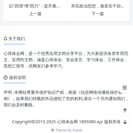
以“四强”增“四力”：提升素质，谱写高质量发展新篇章
夯实政治思想，激发实干担当，铸就效率卓越——新时代高质量发展的重要引擎
上一篇
下一篇
老干部工作：赓续红色血脉的永
恒命题
关于我们
“四个精准服务”的内涵与价值
用心用情：老干部工作的灵魂所
心得体会网，是一个优秀实用文档分享平台，为大家提供各类常用范
在
文、实用性文档，涵盖心得体会、党会发言、学习体会、工作体会、
思想汇报等，供网友们参考学习。
强化老干部工作的系统保障
版权说明
结语
声明 :本网站尊重并保护知识产权，根据《信息网络传播权保护条
例》，如果我们转载的作品侵犯了您的权利,请在一个月内通知我们，
我们会及时删除。
Copyright©2013-2025 心得体会网 1895080.xyz 版权所有
Theme by
Puock