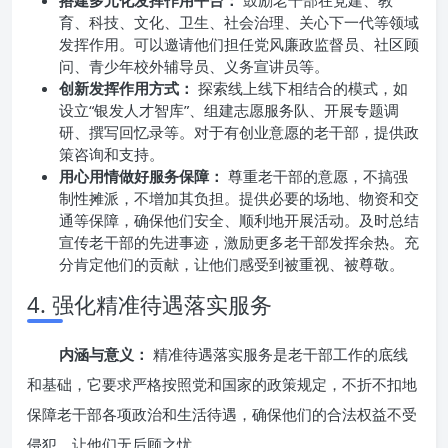
搭建多元化发挥作用平台：
鼓励老干部在党建、教
育、科技、文化、卫生、社会治理、关心下一代等领域
发挥作用。可以邀请他们担任党风廉政监督员、社区顾
问、青少年校外辅导员、义务宣讲员等。
创新发挥作用方式：
探索线上线下相结合的模式，如
设立“银发人才智库”、组建志愿服务队、开展专题调
研、撰写回忆录等。对于有创业意愿的老干部，提供政
策咨询和支持。
用心用情做好服务保障：
尊重老干部的意愿，不搞强
制性摊派，不增加其负担。提供必要的场地、物资和交
通等保障，确保他们安全、顺利地开展活动。及时总结
宣传老干部的先进事迹，激励更多老干部发挥余热。充
分肯定他们的贡献，让他们感受到被重视、被尊敬。
4. 强化精准待遇落实服务
内涵与意义：
精准待遇落实服务是老干部工作的底线
和基础，它要求严格按照党和国家的政策规定，不折不扣地
保障老干部各项政治和生活待遇，确保他们的合法权益不受
侵犯，让他们无后顾之忧。